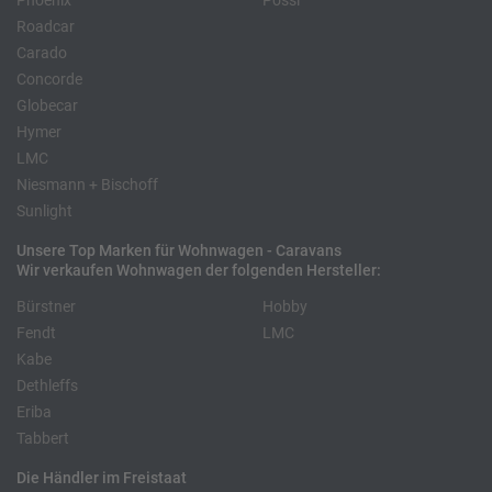
Phoenix
Pössl
Roadcar
Carado
Concorde
Globecar
Hymer
LMC
Niesmann + Bischoff
Sunlight
Unsere Top Marken für Wohnwagen - Caravans
Wir verkaufen Wohnwagen der folgenden Hersteller:
Bürstner
Hobby
Fendt
LMC
Kabe
Dethleffs
Eriba
Tabbert
Die Händler im Freistaat