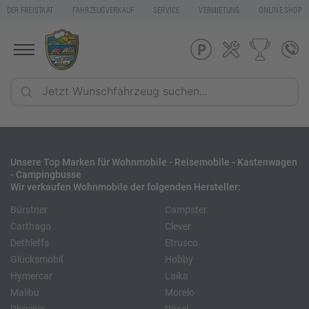
DER FREISTAAT
FAHRZEUGVERKAUF
SERVICE
VERMIETUNG
ONLINE SHOP
Unsere Top Marken für Wohnmobile - Reisemobile - Kastenwagen
- Campingbusse
Wir verkaufen Wohnmobile der folgenden Hersteller:
Bürstner
Campster
Carthago
Clever
Dethleffs
Etrusco
Glücksmobil
Hobby
Hymercar
Laika
Malibu
Morelo