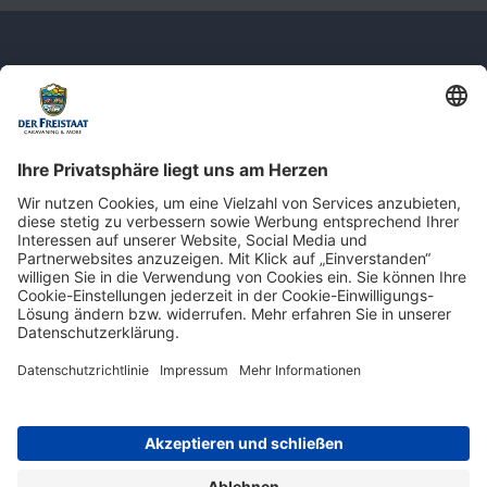
Newsletter: Jetzt auf
shop.derfreistaat.de anmelden und
einen 5€ Gutschein für unseren Online-
Shop erhalten!*
* Der Mindestbestellwert beträgt 30 €. Weitere Infos & Bedingungen finden Sie
hier
.
Impressum
Datenschutz
Barrierefreiheit