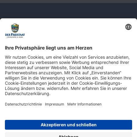
Newsletter: Jetzt auf
shop.derfreistaat.de anmelden und
einen 5€ Gutschein für unseren Online-
Shop erhalten!*
* Der Mindestbestellwert beträgt 30 €. Weitere Infos & Bedingungen finden Sie
hier
.
Impressum
Datenschutz
Barrierefreiheit