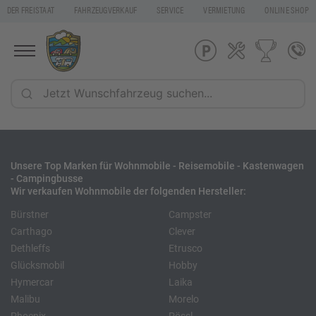
DER FREISTAAT
FAHRZEUGVERKAUF
SERVICE
VERMIETUNG
ONLINE SHOP
Unsere Top Marken für Wohnmobile - Reisemobile - Kastenwagen
- Campingbusse
Wir verkaufen Wohnmobile der folgenden Hersteller:
Bürstner
Campster
Carthago
Clever
Dethleffs
Etrusco
Glücksmobil
Hobby
Hymercar
Laika
Malibu
Morelo