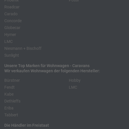
Phoenix
Pössl
Roadcar
Carado
Concorde
Globecar
Hymer
LMC
Niesmann + Bischoff
Sunlight
Unsere Top Marken für Wohnwagen - Caravans
Wir verkaufen Wohnwagen der folgenden Hersteller:
Bürstner
Hobby
Fendt
LMC
Kabe
Dethleffs
Eriba
Tabbert
Die Händler im Freistaat