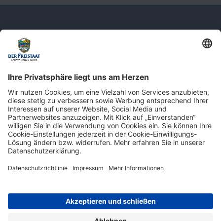
Newsletter: Jetzt auf
shop.derfreistaat.de anmelden und
einen 5€ Gutschein für unseren Online-
Shop erhalten!*
* Der Mindestbestellwert beträgt 30 €. Weitere Infos & Bedingungen finden Sie
hier
.
Impressum
Datenschutz
Barrierefreiheit