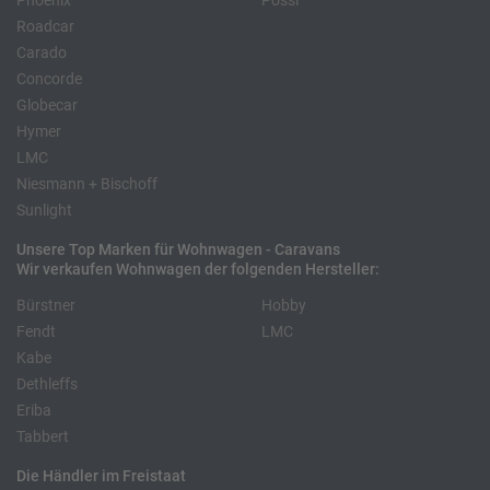
Phoenix
Pössl
Roadcar
Carado
Concorde
Globecar
Hymer
LMC
Niesmann + Bischoff
Sunlight
Unsere Top Marken für Wohnwagen - Caravans
Wir verkaufen Wohnwagen der folgenden Hersteller:
Bürstner
Hobby
Fendt
LMC
Kabe
Dethleffs
Eriba
Tabbert
Die Händler im Freistaat