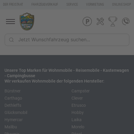
DER FREISTAAT
FAHRZEUGVERKAUF
SERVICE
VERMIETUNG
ONLINE SHOP
Unsere Top Marken für Wohnmobile - Reisemobile - Kastenwagen
- Campingbusse
Wir verkaufen Wohnmobile der folgenden Hersteller:
Bürstner
Campster
Carthago
Clever
Dethleffs
Etrusco
Glücksmobil
Hobby
Hymercar
Laika
Malibu
Morelo