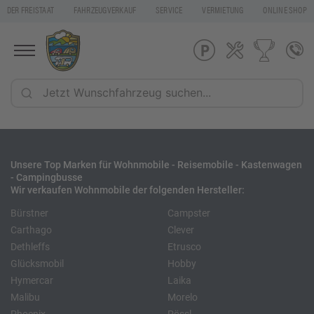
DER FREISTAAT
FAHRZEUGVERKAUF
SERVICE
VERMIETUNG
ONLINE SHOP
Unsere Top Marken für Wohnmobile - Reisemobile - Kastenwagen
- Campingbusse
Wir verkaufen Wohnmobile der folgenden Hersteller:
Bürstner
Campster
Carthago
Clever
Dethleffs
Etrusco
Glücksmobil
Hobby
Hymercar
Laika
Malibu
Morelo