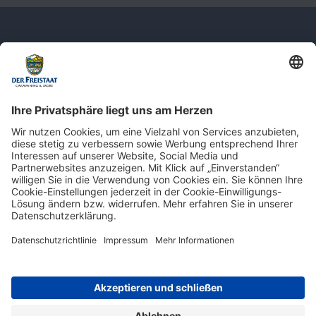
Newsletter: Jetzt auf
shop.derfreistaat.de anmelden und
einen 5€ Gutschein für unseren Online-
Shop erhalten!*
* Der Mindestbestellwert beträgt 30 €. Weitere Infos & Bedingungen finden Sie
hier
.
Impressum
Datenschutz
Barrierefreiheit