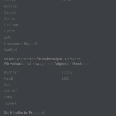
Phoenix
Pössl
Roadcar
Carado
Concorde
Globecar
Hymer
LMC
Niesmann + Bischoff
Sunlight
Unsere Top Marken für Wohnwagen - Caravans
Wir verkaufen Wohnwagen der folgenden Hersteller:
Bürstner
Hobby
Fendt
LMC
Kabe
Dethleffs
Eriba
Tabbert
Die Händler im Freistaat