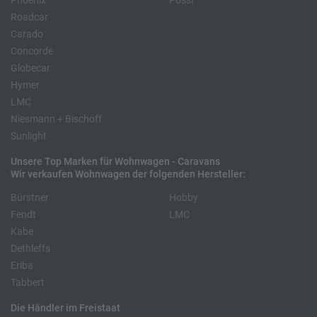
Phoenix
Pössl
Roadcar
Carado
Concorde
Globecar
Hymer
LMC
Niesmann + Bischoff
Sunlight
Unsere Top Marken für Wohnwagen - Caravans
Wir verkaufen Wohnwagen der folgenden Hersteller:
Bürstner
Hobby
Fendt
LMC
Kabe
Dethleffs
Eriba
Tabbert
Die Händler im Freistaat