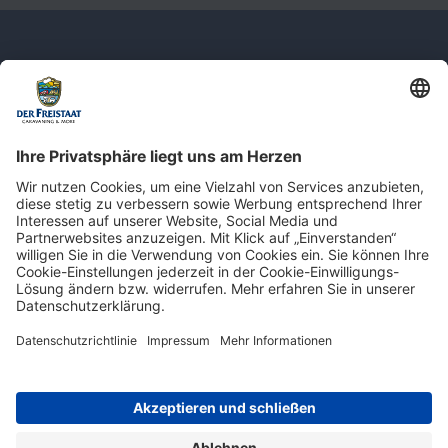
Newsletter: Jetzt auf
shop.derfreistaat.de anmelden und
einen 5€ Gutschein für unseren Online-
Shop erhalten!*
* Der Mindestbestellwert beträgt 30 €. Weitere Infos & Bedingungen finden Sie
hier
.
Impressum
Datenschutz
Barrierefreiheit