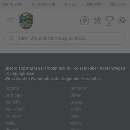
DER FREISTAAT
FAHRZEUGVERKAUF
SERVICE
VERMIETUNG
ONLINE SHOP
Unsere Top Marken für Wohnmobile - Reisemobile - Kastenwagen
- Campingbusse
Wir verkaufen Wohnmobile der folgenden Hersteller:
Bürstner
Campster
Carthago
Clever
Dethleffs
Etrusco
Glücksmobil
Hobby
Hymercar
Laika
Malibu
Morelo