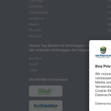
Carthago
Cl
Dethleffs
Et
Glücksmobil
H
Hymercar
La
Malibu
Mo
Phoenix
Pö
Roadcar
Unsere Top Marken für Wohnwagen - Caravans
Wir verkaufen Wohnwagen der folgenden Hersteller
Bürstner
H
Fendt
L
Kabe
Die Händler im Freistaat