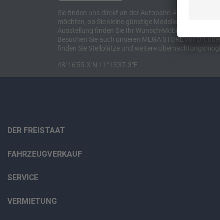
Sie finden uns direkt an der Autobahn A8 zwischen M
möchten, ob Sie kleine günstige Modelle suchen, et
Ausstellung finden Sie Ihr Wunsch-Mobil und alles 
Besuchen Sie auch unseren MEGA STORE vor Ort oder o
finden Sie Stellplätze und weitere Übernachtungsmögl
48°16'55.3"N 11°15'37.3"E
DER FREISTAAT
FAHRZEUGVERKAUF
SERVICE
VERMIETUNG