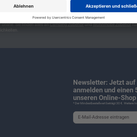
ünchen und Stuttgart, 10 Minuten vor der Stadtgrenze Münchens, Ausfahr
wa kompakte Camper Vans, oder den puren Luxus. Ob Caravan oder Wohnmo
für Camping und Caravaning! Wohnmobilverkauf und Wohnwagenverkauf ink
nline. Sie finden alles an
Camping
Zubehör
und
Wohnmobil Zubehör
für
ichkeiten.
Newsletter: Jetzt auf
anmelden und einen 5
unseren Online-Shop 
* Der Mindestbestellwert beträgt 30 €. Weitere 