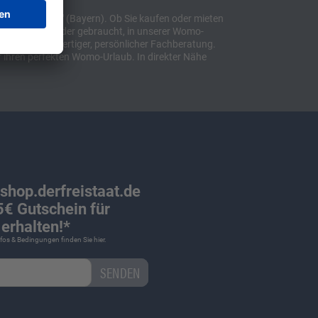
t "Sulzemoos" (Bayern). Ob Sie kaufen oder mieten
bil, ob neu oder gebraucht, in unserer Womo-
lusive hochwertiger, persönlicher Fachberatung.
 ihren perfekten Womo-Urlaub. In direkter Nähe
 shop.derfreistaat.de
€ Gutschein für
erhalten!*
Infos & Bedingungen finden Sie
hier
.