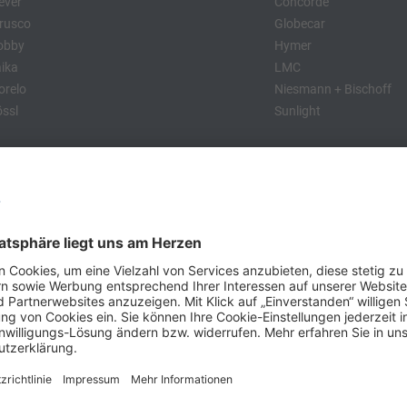
ever
Concorde
rusco
Globecar
obby
Hymer
ika
LMC
relo
Niesmann + Bischoff
ssl
Sunlight
:
obby
Dethleffs
MC
Eriba
Tabbert