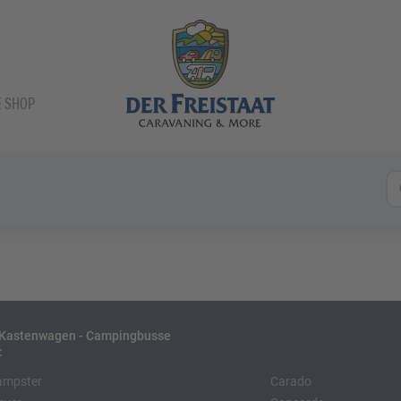
E SHOP
- Kastenwagen - Campingbusse
:
ampster
Carado