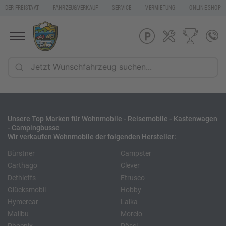
DER FREISTAAT
FAHRZEUGVERKAUF
SERVICE
VERMIETUNG
ONLINE SHOP
Unsere Top Marken für Wohnmobile - Reisemobile - Kastenwagen
- Campingbusse
Wir verkaufen Wohnmobile der folgenden Hersteller:
Bürstner
Campster
Carthago
Clever
Dethleffs
Etrusco
Glücksmobil
Hobby
Hymercar
Laika
Malibu
Morelo