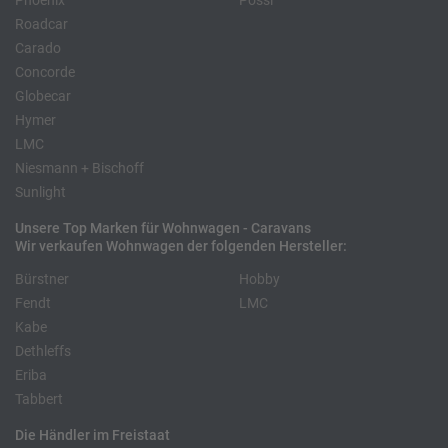
Phoenix
Pössl
Roadcar
Carado
Concorde
Globecar
Hymer
LMC
Niesmann + Bischoff
Sunlight
Unsere Top Marken für Wohnwagen - Caravans
Wir verkaufen Wohnwagen der folgenden Hersteller:
Bürstner
Hobby
Fendt
LMC
Kabe
Dethleffs
Eriba
Tabbert
Die Händler im Freistaat