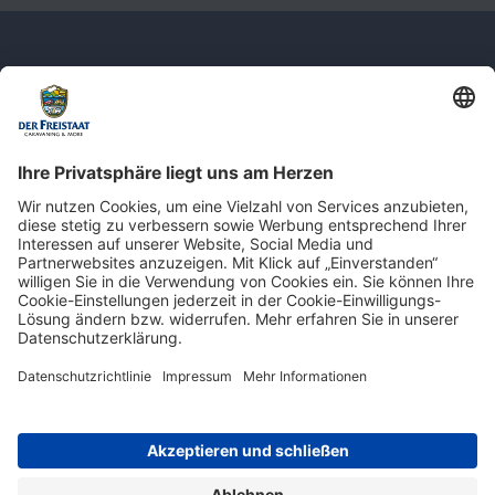
Newsletter: Jetzt auf
shop.derfreistaat.de anmelden und
einen 5€ Gutschein für unseren Online-
Shop erhalten!*
* Der Mindestbestellwert beträgt 30 €. Weitere Infos & Bedingungen finden Sie
hier
.
Impressum
Datenschutz
Barrierefreiheit