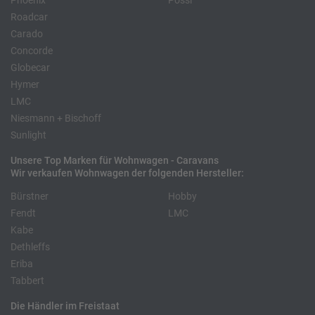
Phoenix
Pössl
Roadcar
Carado
Concorde
Globecar
Hymer
LMC
Niesmann + Bischoff
Sunlight
Unsere Top Marken für Wohnwagen - Caravans
Wir verkaufen Wohnwagen der folgenden Hersteller:
Bürstner
Hobby
Fendt
LMC
Kabe
Dethleffs
Eriba
Tabbert
Die Händler im Freistaat