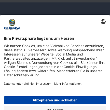
Newsletter: Jetzt auf
shop.derfreistaat.de anmelden und
einen 5€ Gutschein für unseren Online-
Shop erhalten!*
* Der Mindestbestellwert beträgt 30 €. Weitere Infos & Bedingungen finden Sie
hier
.
Impressum
Datenschutz
Barrierefreiheit