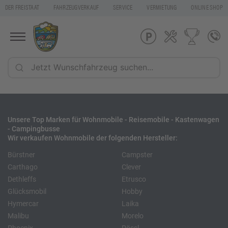
DER FREISTAAT
FAHRZEUGVERKAUF
SERVICE
VERMIETUNG
ONLINE SHOP
Unsere Top Marken für Wohnmobile - Reisemobile - Kastenwagen
- Campingbusse
Wir verkaufen Wohnmobile der folgenden Hersteller:
Bürstner
Campster
Carthago
Clever
Dethleffs
Etrusco
Glücksmobil
Hobby
Hymercar
Laika
Malibu
Morelo