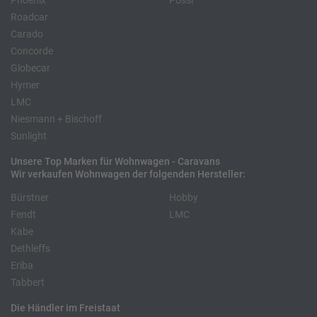
Phoenix
Pössl
Roadcar
Carado
Concorde
Globecar
Hymer
LMC
Niesmann + Bischoff
Sunlight
Unsere Top Marken für Wohnwagen - Caravans
Wir verkaufen Wohnwagen der folgenden Hersteller:
Bürstner
Hobby
Fendt
LMC
Kabe
Dethleffs
Eriba
Tabbert
Die Händler im Freistaat