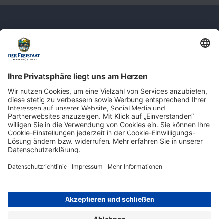
Newsletter: Jetzt auf
shop.derfreistaat.de anmelden und
einen 5€ Gutschein für unseren Online-
Shop erhalten!*
* Der Mindestbestellwert beträgt 30 €. Weitere Infos & Bedingungen finden Sie
hier
.
Impressum
Datenschutz
Barrierefreiheit