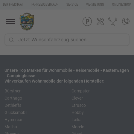
DER FREISTAAT
FAHRZEUGVERKAUF
SERVICE
VERMIETUNG
ONLINE SHOP
Unsere Top Marken für Wohnmobile - Reisemobile - Kastenwagen
- Campingbusse
Wir verkaufen Wohnmobile der folgenden Hersteller:
Bürstner
Campster
Carthago
Clever
Dethleffs
Etrusco
Glücksmobil
Hobby
Hymercar
Laika
Malibu
Morelo