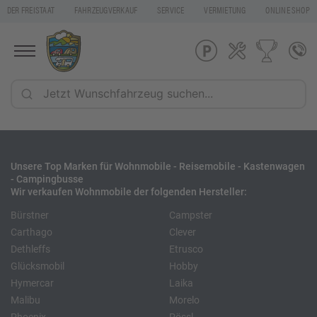
DER FREISTAAT
FAHRZEUGVERKAUF
SERVICE
VERMIETUNG
ONLINE SHOP
Unsere Top Marken für Wohnmobile - Reisemobile - Kastenwagen
- Campingbusse
Wir verkaufen Wohnmobile der folgenden Hersteller:
Bürstner
Campster
Carthago
Clever
Dethleffs
Etrusco
Glücksmobil
Hobby
Hymercar
Laika
Malibu
Morelo