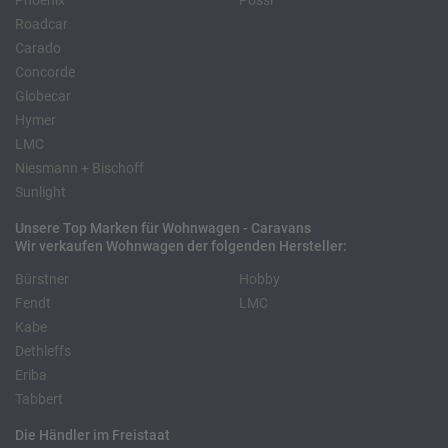
Phoenix
Pössl
Roadcar
Carado
Concorde
Globecar
Hymer
LMC
Niesmann + Bischoff
Sunlight
Unsere Top Marken für Wohnwagen - Caravans
Wir verkaufen Wohnwagen der folgenden Hersteller:
Bürstner
Hobby
Fendt
LMC
Kabe
Dethleffs
Eriba
Tabbert
Die Händler im Freistaat