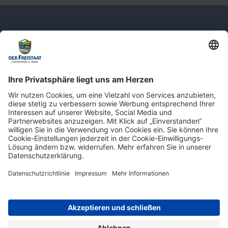
Newsletter: Jetzt auf
shop.derfreistaat.de anmelden und
einen 5€ Gutschein für unseren Online-
Shop erhalten!*
* Der Mindestbestellwert beträgt 30 €. Weitere Infos & Bedingungen finden Sie
hier
.
Impressum
Datenschutz
Barrierefreiheit