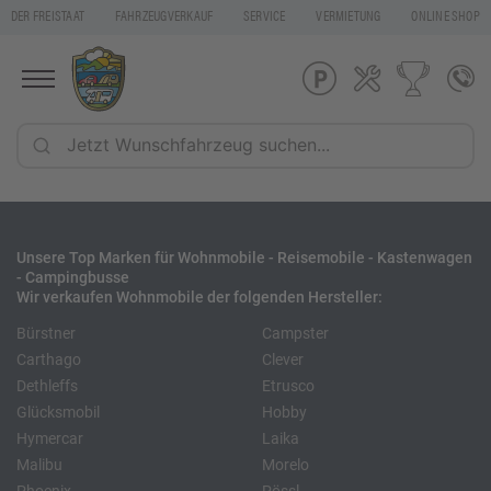
DER FREISTAAT
FAHRZEUGVERKAUF
SERVICE
VERMIETUNG
ONLINE SHOP
Unsere Top Marken für Wohnmobile - Reisemobile - Kastenwagen
- Campingbusse
Wir verkaufen Wohnmobile der folgenden Hersteller:
Bürstner
Campster
Carthago
Clever
Dethleffs
Etrusco
Glücksmobil
Hobby
Hymercar
Laika
Malibu
Morelo