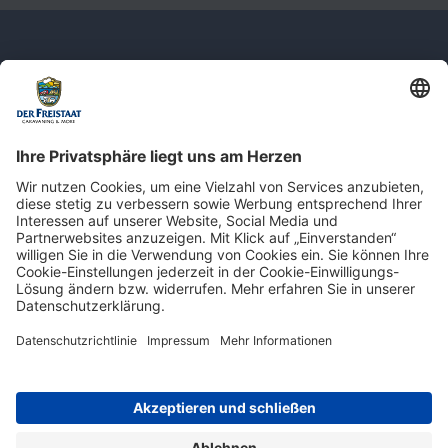
Newsletter: Jetzt auf
shop.derfreistaat.de anmelden und
einen 5€ Gutschein für unseren Online-
Shop erhalten!*
* Der Mindestbestellwert beträgt 30 €. Weitere Infos & Bedingungen finden Sie
hier
.
Impressum
Datenschutz
Barrierefreiheit