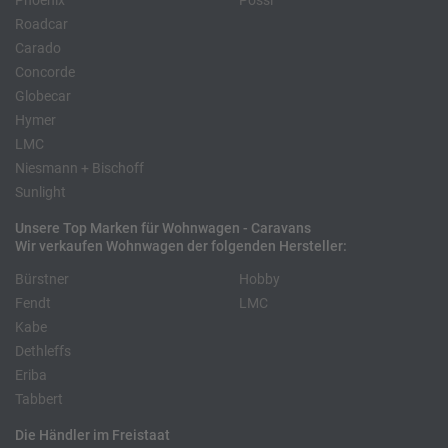
Phoenix
Pössl
Roadcar
Carado
Concorde
Globecar
Hymer
LMC
Niesmann + Bischoff
Sunlight
Unsere Top Marken für Wohnwagen - Caravans
Wir verkaufen Wohnwagen der folgenden Hersteller:
Bürstner
Hobby
Fendt
LMC
Kabe
Dethleffs
Eriba
Tabbert
Die Händler im Freistaat