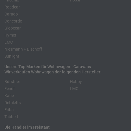
Phoenix
Pössl
Roadcar
Carado
Concorde
Globecar
Hymer
LMC
Niesmann + Bischoff
Sunlight
Unsere Top Marken für Wohnwagen - Caravans
Wir verkaufen Wohnwagen der folgenden Hersteller:
Bürstner
Hobby
Fendt
LMC
Kabe
Dethleffs
Eriba
Tabbert
Die Händler im Freistaat