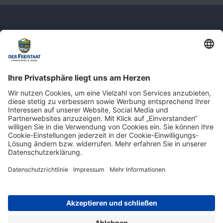
Newsletter: Jetzt auf
shop.derfreistaat.de anmelden und
einen 5€ Gutschein für unseren Online-
Shop erhalten!*
* Der Mindestbestellwert beträgt 30 €. Weitere Infos & Bedingungen finden Sie
hier
.
Impressum
Datenschutz
Barrierefreiheit