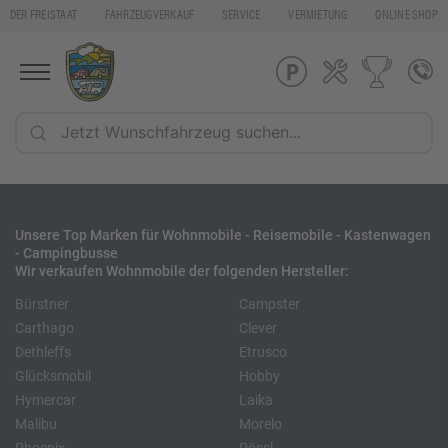
DER FREISTAAT
FAHRZEUGVERKAUF
SERVICE
VERMIETUNG
ONLINE SHOP
Unsere Top Marken für Wohnmobile - Reisemobile - Kastenwagen
- Campingbusse
Wir verkaufen Wohnmobile der folgenden Hersteller:
Bürstner
Campster
Carthago
Clever
Dethleffs
Etrusco
Glücksmobil
Hobby
Hymercar
Laika
Malibu
Morelo