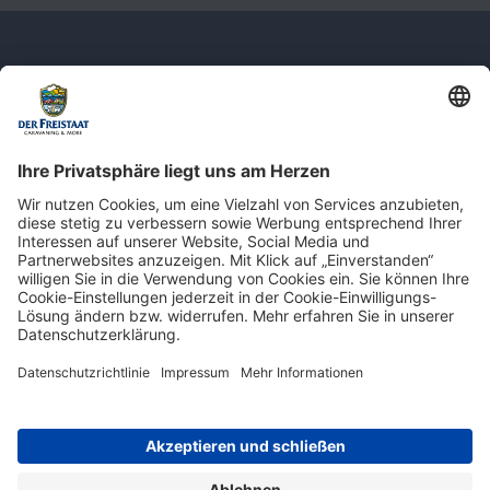
Newsletter: Jetzt auf
shop.derfreistaat.de anmelden und
einen 5€ Gutschein für unseren Online-
Shop erhalten!*
* Der Mindestbestellwert beträgt 30 €. Weitere Infos & Bedingungen finden Sie
hier
.
Impressum
Datenschutz
Barrierefreiheit