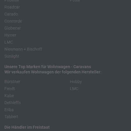
Phoenix
Pössl
Roadcar
Carado
Concorde
Globecar
Hymer
LMC
Niesmann + Bischoff
Sunlight
Unsere Top Marken für Wohnwagen - Caravans
Wir verkaufen Wohnwagen der folgenden Hersteller:
Bürstner
Hobby
Fendt
LMC
Kabe
Dethleffs
Eriba
Tabbert
Die Händler im Freistaat