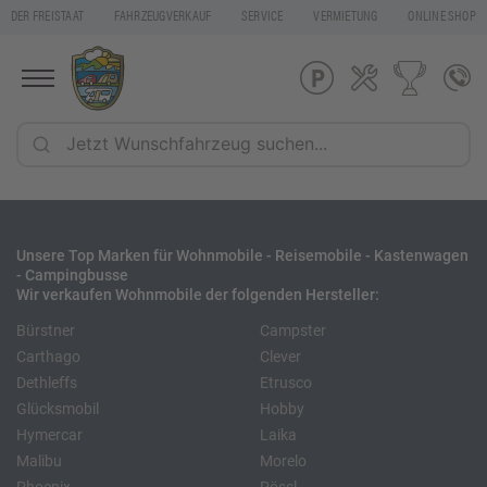
DER FREISTAAT
FAHRZEUGVERKAUF
SERVICE
VERMIETUNG
ONLINE SHOP
Unsere Top Marken für Wohnmobile - Reisemobile - Kastenwagen
- Campingbusse
Wir verkaufen Wohnmobile der folgenden Hersteller:
Bürstner
Campster
Carthago
Clever
Dethleffs
Etrusco
Glücksmobil
Hobby
Hymercar
Laika
Malibu
Morelo