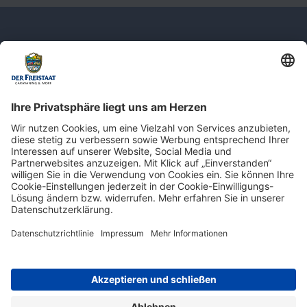
Newsletter: Jetzt auf
shop.derfreistaat.de anmelden und
einen 5€ Gutschein für unseren Online-
Shop erhalten!*
* Der Mindestbestellwert beträgt 30 €. Weitere Infos & Bedingungen finden Sie
hier
.
Impressum
Datenschutz
Barrierefreiheit