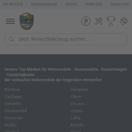
DER FREISTAAT
FAHRZEUGVERKAUF
SERVICE
VERMIETUNG
ONLINE SHOP
Unsere Top Marken für Wohnmobile - Reisemobile - Kastenwagen
- Campingbusse
Wir verkaufen Wohnmobile der folgenden Hersteller:
Bürstner
Campster
Carthago
Clever
Dethleffs
Etrusco
Glücksmobil
Hobby
Hymercar
Laika
Malibu
Morelo