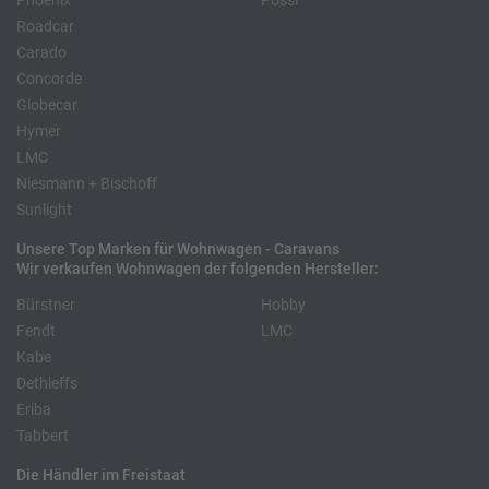
Phoenix
Pössl
Roadcar
Carado
Concorde
Globecar
Hymer
LMC
Niesmann + Bischoff
Sunlight
Unsere Top Marken für Wohnwagen - Caravans
Wir verkaufen Wohnwagen der folgenden Hersteller:
Bürstner
Hobby
Fendt
LMC
Kabe
Dethleffs
Eriba
Tabbert
Die Händler im Freistaat