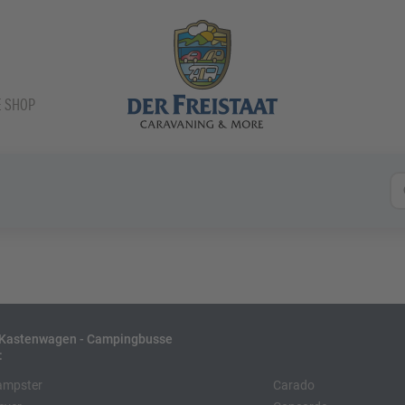
E SHOP
- Kastenwagen - Campingbusse
:
ampster
Carado