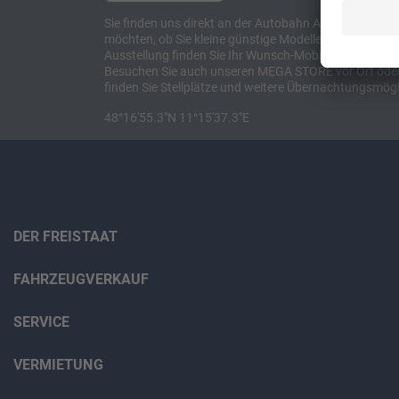
Sie finden uns direkt an der Autobahn A8 zwischen M
möchten, ob Sie kleine günstige Modelle suchen, et
Ausstellung finden Sie Ihr Wunsch-Mobil und alles 
Besuchen Sie auch unseren MEGA STORE vor Ort oder o
finden Sie Stellplätze und weitere Übernachtungsmögl
48°16'55.3"N 11°15'37.3"E
DER FREISTAAT
FAHRZEUGVERKAUF
SERVICE
VERMIETUNG