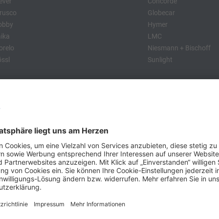
ever
Concorde
rusco
Globecar
obby
Hymer
ika
LMC
relo
Niesmann + Bischoff
ssl
Sunlight
:
obby
Dethleffs
MC
Eriba
Tabbert