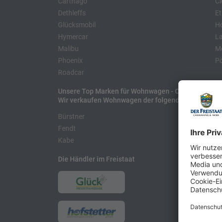
Carthago
Cl
Dethleffs
Et
Glücksmobil
H
Hymercar
La
Malibu
Mo
Phoenix
Pö
Roadcar
Unsere Top Marken für Wohnwagen - Caravans
Wir verkaufen Wohnwagen der folgenden Hersteller
Bürstner
H
Fendt
L
Kabe
Die Händler im Freistaat