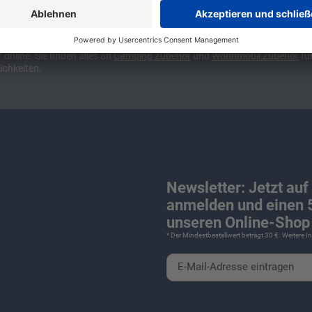
ünchen und Stuttgart, 10 Minuten vor der Stadtgrenze Münchens, Ausfahr
wa kompakte Camper Vans, oder den puren Luxus. Ob Caravan oder Wohnmo
für Camping und Caravaning! Wohnmobilverkauf und Wohnwagenverkauf ink
nline. Sie finden alles an
Camping
Zubehör
und
Wohnmobil Zubehör
für
ichkeiten.
Newsletter: Jetzt auf
anmelden und einen 5
unseren Online-Shop 
* Der Mindestbestellwert beträgt 30 €. Weitere 