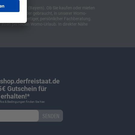
t "Sulzemoos" (Bayern). Ob Sie kaufen oder mieten
bil, ob neu oder gebraucht, in unserer Womo-
lusive hochwertiger, persönlicher Fachberatung.
 ihren perfekten Womo-Urlaub. In direkter Nähe
 shop.derfreistaat.de
€ Gutschein für
erhalten!*
Infos & Bedingungen finden Sie
hier
.