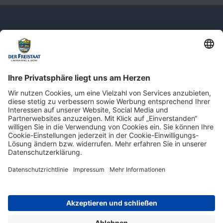
Newsletter: Jetzt auf
shop.derfreistaat.de anmelden und
einen 5€ Gutschein für unseren Online-
Shop erhalten!*
* Der Mindestbestellwert beträgt 30 €. Weitere Infos & Bedingungen finden Sie
hier
.
Impressum
Datenschutz
Barrierefreiheit