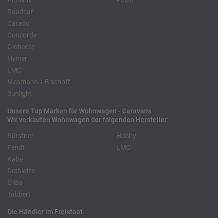
Phoenix
Pössl
Roadcar
Carado
Concorde
Globecar
Hymer
LMC
Niesmann + Bischoff
Sunlight
Unsere Top Marken für Wohnwagen - Caravans
Wir verkaufen Wohnwagen der folgenden Hersteller:
Bürstner
Hobby
Fendt
LMC
Kabe
Dethleffs
Eriba
Tabbert
Die Händler im Freistaat