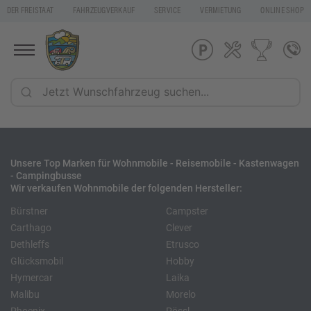
DER FREISTAAT
FAHRZEUGVERKAUF
SERVICE
VERMIETUNG
ONLINE SHOP
Unsere Top Marken für Wohnmobile - Reisemobile - Kastenwagen
- Campingbusse
Wir verkaufen Wohnmobile der folgenden Hersteller:
Bürstner
Campster
Carthago
Clever
Dethleffs
Etrusco
Glücksmobil
Hobby
Hymercar
Laika
Malibu
Morelo