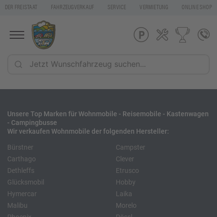
DER FREISTAAT
FAHRZEUGVERKAUF
SERVICE
VERMIETUNG
ONLINE SHOP
Unsere Top Marken für Wohnmobile - Reisemobile - Kastenwagen
- Campingbusse
Wir verkaufen Wohnmobile der folgenden Hersteller:
Bürstner
Campster
Carthago
Clever
Dethleffs
Etrusco
Glücksmobil
Hobby
Hymercar
Laika
Malibu
Morelo