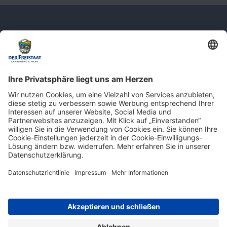
Newsletter: Jetzt auf
shop.derfreistaat.de anmelden und
einen 5€ Gutschein für unseren Online-
Shop erhalten!*
* Der Mindestbestellwert beträgt 30 €. Weitere Infos & Bedingungen finden Sie
hier
.
Impressum
Datenschutz
Barrierefreiheit