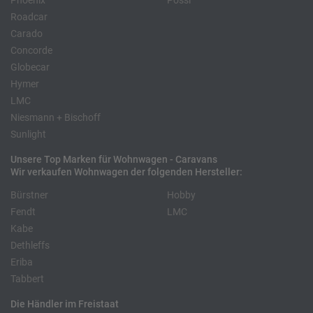
Phoenix
Pössl
Roadcar
Carado
Concorde
Globecar
Hymer
LMC
Niesmann + Bischoff
Sunlight
Unsere Top Marken für Wohnwagen - Caravans
Wir verkaufen Wohnwagen der folgenden Hersteller:
Bürstner
Hobby
Fendt
LMC
Kabe
Dethleffs
Eriba
Tabbert
Die Händler im Freistaat