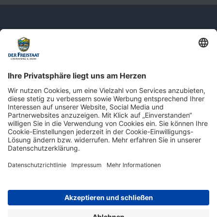
Newsletter: Jetzt auf
shop.derfreistaat.de anmelden und
einen 5€ Gutschein für unseren Online-
Shop erhalten!*
* Der Mindestbestellwert beträgt 30 €. Weitere Infos & Bedingungen finden Sie
hier
.
Impressum
Datenschutz
Barrierefreiheit