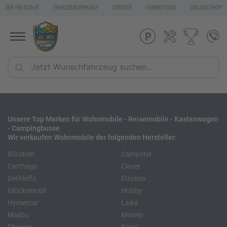
DER FREISTAAT
FAHRZEUGVERKAUF
SERVICE
VERMIETUNG
ONLINE SHOP
Unsere Top Marken für Wohnmobile - Reisemobile - Kastenwagen
- Campingbusse
Wir verkaufen Wohnmobile der folgenden Hersteller:
Bürstner
Campster
Carthago
Clever
Dethleffs
Etrusco
Glücksmobil
Hobby
Hymercar
Laika
Malibu
Morelo