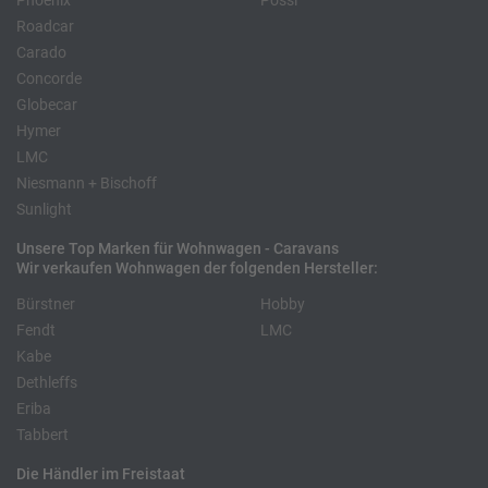
Phoenix
Pössl
Roadcar
Carado
Concorde
Globecar
Hymer
LMC
Niesmann + Bischoff
Sunlight
Unsere Top Marken für Wohnwagen - Caravans
Wir verkaufen Wohnwagen der folgenden Hersteller:
Bürstner
Hobby
Fendt
LMC
Kabe
Dethleffs
Eriba
Tabbert
Die Händler im Freistaat