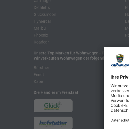
Carthago
Cl
Dethleffs
Et
Glücksmobil
H
Hymercar
La
Malibu
Mo
Phoenix
Pö
Roadcar
Unsere Top Marken für Wohnwagen - Caravans
Wir verkaufen Wohnwagen der folgenden Hersteller
Bürstner
H
Fendt
L
Kabe
Die Händler im Freistaat