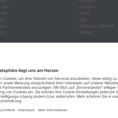
ever
Concorde
rusco
Globecar
obby
Hymer
ika
LMC
relo
Niesmann + Bischoff
ssl
Sunlight
:
obby
Dethleffs
MC
Eriba
Tabbert