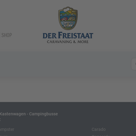
E SHOP
- Kastenwagen - Campingbusse
:
ampster
Carado