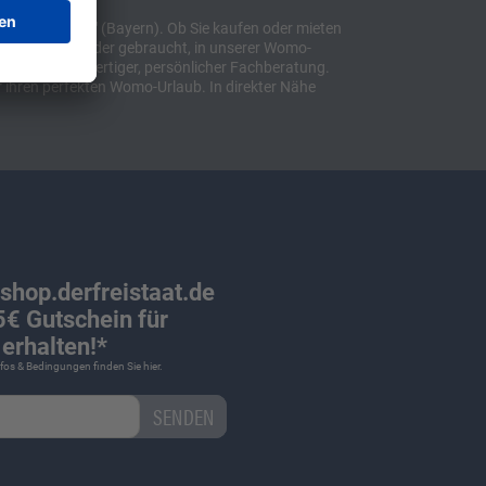
t "Sulzemoos" (Bayern). Ob Sie kaufen oder mieten
bil, ob neu oder gebraucht, in unserer Womo-
lusive hochwertiger, persönlicher Fachberatung.
 ihren perfekten Womo-Urlaub. In direkter Nähe
 shop.derfreistaat.de
€ Gutschein für
erhalten!*
Infos & Bedingungen finden Sie
hier
.