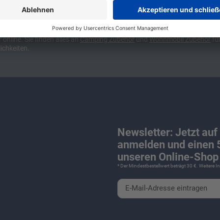
ünchen und Stuttgart, 10 Minuten vor der Stadtgrenze Münchens, Ausfahr
wa kompakte Camper Vans, oder den puren Luxus. Ob Caravan oder Wohnmo
für Camping und Caravaning! Wohnmobilverkauf und Wohnwagenverkauf ink
nline. Sie finden alles an
Camping
Zubehör
und
Wohnmobil Zubehör
für
ichkeiten.
Newsletter: Jetzt auf
anmelden und einen 5
unseren Online-Shop 
* Der Mindestbestellwert beträgt 30 €. Weitere 