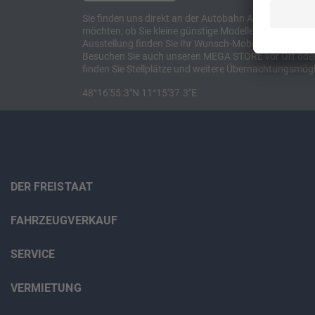
Sie finden uns direkt an der Autobahn A8 zwischen M
möchten, ob Sie kleine günstige Modelle suchen, et
Ausstellung finden Sie Ihr Wunsch-Mobil und alles 
Besuchen Sie auch unseren MEGA STORE vor Ort oder o
finden Sie Stellplätze und weitere Übernachtungsmögl
48°16'55.3"N 11°15'37.3"E
DER FREISTAAT
FAHRZEUGVERKAUF
SERVICE
VERMIETUNG