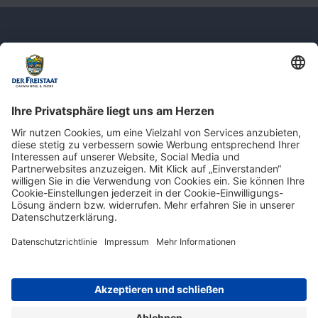
Newsletter: Jetzt auf
shop.derfreistaat.de anmelden und
einen 5€ Gutschein für unseren Online-
Shop erhalten!*
* Der Mindestbestellwert beträgt 30 €. Weitere Infos & Bedingungen finden Sie
hier
.
Impressum
Datenschutz
Barrierefreiheit