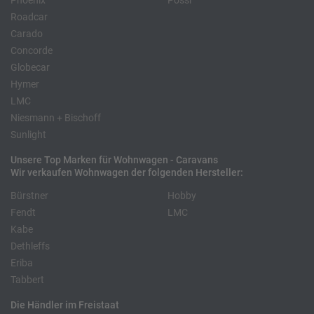
Phoenix
Pössl
Roadcar
Carado
Concorde
Globecar
Hymer
LMC
Niesmann + Bischoff
Sunlight
Unsere Top Marken für Wohnwagen - Caravans
Wir verkaufen Wohnwagen der folgenden Hersteller:
Bürstner
Hobby
Fendt
LMC
Kabe
Dethleffs
Eriba
Tabbert
Die Händler im Freistaat