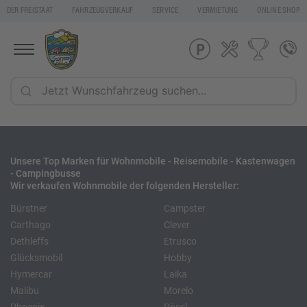
DER FREISTAAT
FAHRZEUGVERKAUF
SERVICE
VERMIETUNG
ONLINE SHOP
Unsere Top Marken für Wohnmobile - Reisemobile - Kastenwagen
- Campingbusse
Wir verkaufen Wohnmobile der folgenden Hersteller:
Bürstner
Campster
Carthago
Clever
Dethleffs
Etrusco
Glücksmobil
Hobby
Hymercar
Laika
Malibu
Morelo