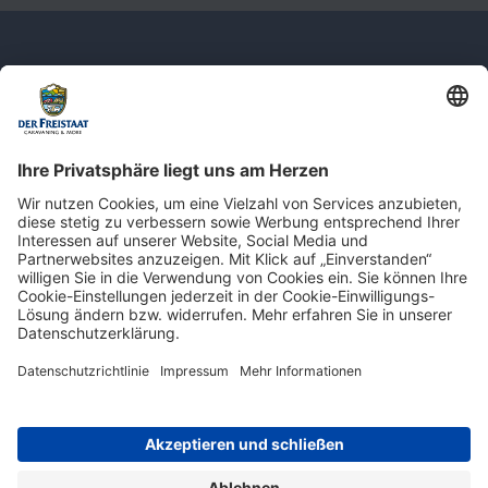
Newsletter: Jetzt auf
shop.derfreistaat.de anmelden und
einen 5€ Gutschein für unseren Online-
Shop erhalten!*
* Der Mindestbestellwert beträgt 30 €. Weitere Infos & Bedingungen finden Sie
hier
.
Impressum
Datenschutz
Barrierefreiheit