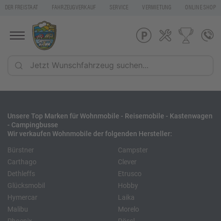
DER FREISTAAT
FAHRZEUGVERKAUF
SERVICE
VERMIETUNG
ONLINE SHOP
Unsere Top Marken für Wohnmobile - Reisemobile - Kastenwagen
- Campingbusse
Wir verkaufen Wohnmobile der folgenden Hersteller:
Bürstner
Campster
Carthago
Clever
Dethleffs
Etrusco
Glücksmobil
Hobby
Hymercar
Laika
Malibu
Morelo