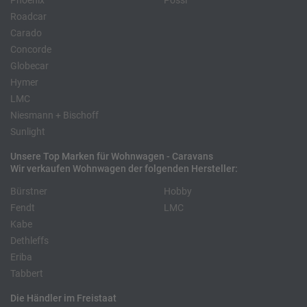
Phoenix
Pössl
Roadcar
Carado
Concorde
Globecar
Hymer
LMC
Niesmann + Bischoff
Sunlight
Unsere Top Marken für Wohnwagen - Caravans
Wir verkaufen Wohnwagen der folgenden Hersteller:
Bürstner
Hobby
Fendt
LMC
Kabe
Dethleffs
Eriba
Tabbert
Die Händler im Freistaat