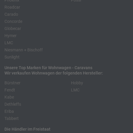
Phoenix
Pössl
Roadcar
Carado
Concorde
Globecar
Hymer
LMC
Niesmann + Bischoff
Sunlight
Unsere Top Marken für Wohnwagen - Caravans
Wir verkaufen Wohnwagen der folgenden Hersteller:
Bürstner
Hobby
Fendt
LMC
Kabe
Dethleffs
Eriba
Tabbert
Die Händler im Freistaat