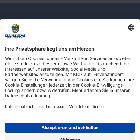
Newsletter: Jetzt auf
shop.derfreistaat.de anmelden und
einen 5€ Gutschein für unseren Online-
Shop erhalten!*
* Der Mindestbestellwert beträgt 30 €. Weitere Infos & Bedingungen finden Sie
hier
.
Impressum
Datenschutz
Barrierefreiheit