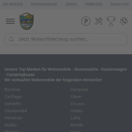
DER FREISTAAT
FAHRZEUGVERKAUF
SERVICE
VERMIETUNG
ONLINE SHOP
Unsere Top Marken für Wohnmobile - Reisemobile - Kastenwagen
- Campingbusse
Wir verkaufen Wohnmobile der folgenden Hersteller:
Bürstner
Campster
Carthago
Clever
Dethleffs
Etrusco
Glücksmobil
Hobby
Hymercar
Laika
Malibu
Morelo