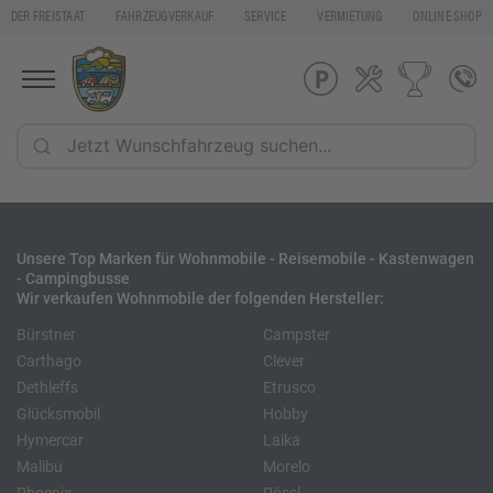
DER FREISTAAT
FAHRZEUGVERKAUF
SERVICE
VERMIETUNG
ONLINE SHOP
Unsere Top Marken für Wohnmobile - Reisemobile - Kastenwagen
- Campingbusse
Wir verkaufen Wohnmobile der folgenden Hersteller:
Bürstner
Campster
Carthago
Clever
Dethleffs
Etrusco
Glücksmobil
Hobby
Hymercar
Laika
Malibu
Morelo