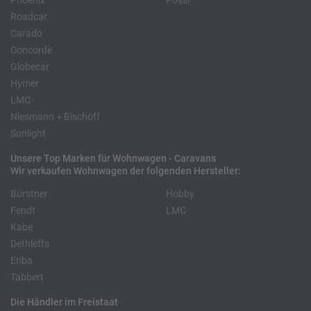
Phoenix
Pössl
Roadcar
Carado
Concorde
Globecar
Hymer
LMC
Niesmann + Bischoff
Sunlight
Unsere Top Marken für Wohnwagen - Caravans
Wir verkaufen Wohnwagen der folgenden Hersteller:
Bürstner
Hobby
Fendt
LMC
Kabe
Dethleffs
Eriba
Tabbert
Die Händler im Freistaat