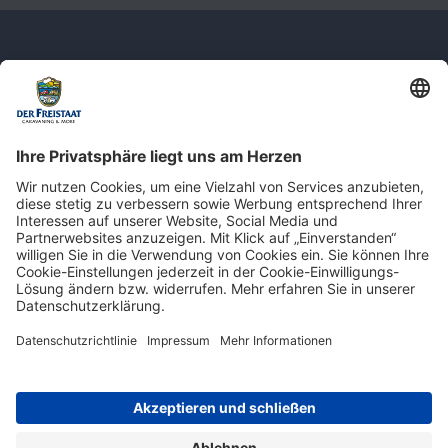
Newsletter: Jetzt auf
shop.derfreistaat.de anmelden und
einen 5€ Gutschein für unseren Online-
Shop erhalten!*
* Der Mindestbestellwert beträgt 30 €. Weitere Infos & Bedingungen finden Sie
hier
.
Impressum
Datenschutz
Barrierefreiheit