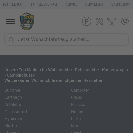
DER FREISTAAT
FAHRZEUGVERKAUF
SERVICE
VERMIETUNG
ONLINE SHOP
Unsere Top Marken für Wohnmobile - Reisemobile - Kastenwagen
- Campingbusse
Wir verkaufen Wohnmobile der folgenden Hersteller:
Bürstner
Campster
Carthago
Clever
Dethleffs
Etrusco
Glücksmobil
Hobby
Hymercar
Laika
Malibu
Morelo