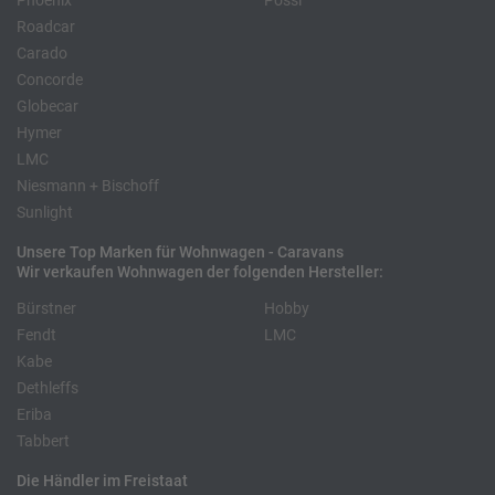
Phoenix
Pössl
Roadcar
Carado
Concorde
Globecar
Hymer
LMC
Niesmann + Bischoff
Sunlight
Unsere Top Marken für Wohnwagen - Caravans
Wir verkaufen Wohnwagen der folgenden Hersteller:
Bürstner
Hobby
Fendt
LMC
Kabe
Dethleffs
Eriba
Tabbert
Die Händler im Freistaat