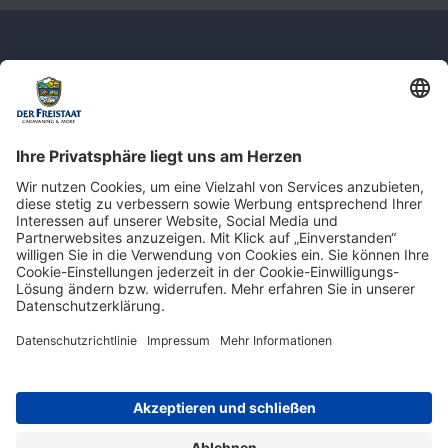
Newsletter: Jetzt auf
shop.derfreistaat.de anmelden und
einen 5€ Gutschein für unseren Online-
Shop erhalten!*
* Der Mindestbestellwert beträgt 30 €. Weitere Infos & Bedingungen finden Sie
hier
.
Impressum
Datenschutz
Barrierefreiheit