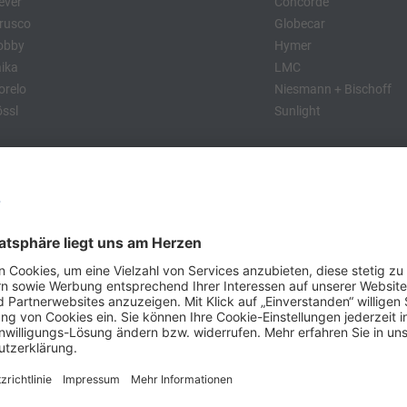
ever
Concorde
rusco
Globecar
obby
Hymer
ika
LMC
relo
Niesmann + Bischoff
ssl
Sunlight
:
obby
Dethleffs
MC
Eriba
Tabbert