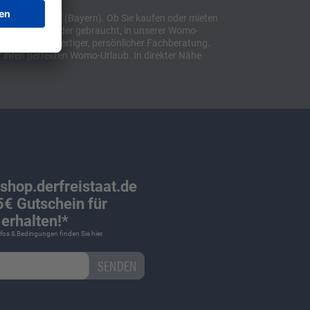
t "Sulzemoos" (Bayern). Ob Sie kaufen oder mieten
bil, ob neu oder gebraucht, in unserer Womo-
lusive hochwertiger, persönlicher Fachberatung.
 ihren perfekten Womo-Urlaub. In direkter Nähe
 shop.derfreistaat.de
€ Gutschein für
erhalten!*
Infos & Bedingungen finden Sie
hier
.