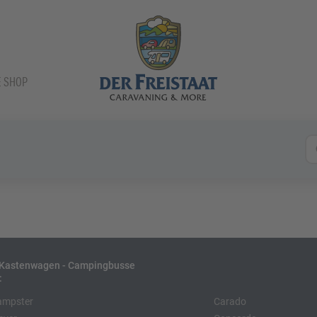
E SHOP
- Kastenwagen - Campingbusse
:
ampster
Carado