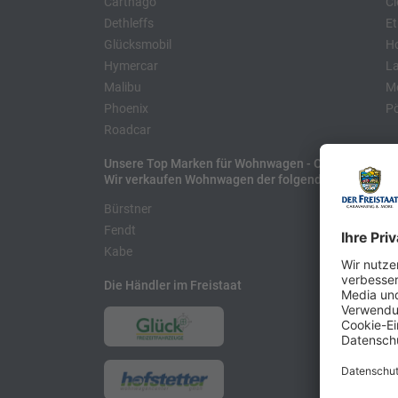
Carthago
Cl
Dethleffs
Et
Glücksmobil
H
Hymercar
La
Malibu
Mo
Phoenix
Pö
Roadcar
Unsere Top Marken für Wohnwagen - Caravans
Wir verkaufen Wohnwagen der folgenden Hersteller
Bürstner
H
Fendt
L
Kabe
Die Händler im Freistaat