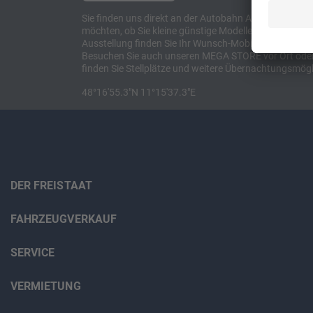
Sie finden uns direkt an der Autobahn A8 zwischen M
möchten, ob Sie kleine günstige Modelle suchen, et
Ausstellung finden Sie Ihr Wunsch-Mobil und alles 
Besuchen Sie auch unseren MEGA STORE vor Ort oder o
finden Sie Stellplätze und weitere Übernachtungsmögl
48°16'55.3"N 11°15'37.3"E
DER FREISTAAT
FAHRZEUGVERKAUF
SERVICE
VERMIETUNG