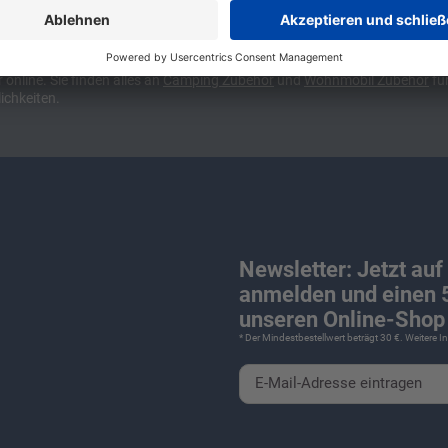
ünchen und Stuttgart, 10 Minuten vor der Stadtgrenze Münchens, Ausfahr
wa kompakte Camper Vans, oder den puren Luxus. Ob Caravan oder Wohnmo
für Camping und Caravaning! Wohnmobilverkauf und Wohnwagenverkauf ink
nline. Sie finden alles an
Camping
Zubehör
und
Wohnmobil Zubehör
für
ichkeiten.
Newsletter: Jetzt auf
anmelden und einen 5
unseren Online-Shop 
* Der Mindestbestellwert beträgt 30 €. Weitere 