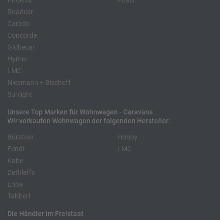
Phoenix
Pössl
Roadcar
Carado
Concorde
Globecar
Hymer
LMC
Niesmann + Bischoff
Sunlight
Unsere Top Marken für Wohnwagen - Caravans
Wir verkaufen Wohnwagen der folgenden Hersteller:
Bürstner
Hobby
Fendt
LMC
Kabe
Dethleffs
Eriba
Tabbert
Die Händler im Freistaat