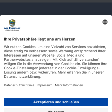
Newsletter: Jetzt auf
shop.derfreistaat.de anmelden und
einen 5€ Gutschein für unseren Online-
Shop erhalten!*
* Der Mindestbestellwert beträgt 30 €. Weitere Infos & Bedingungen finden Sie
hier
.
Impressum
Datenschutz
Barrierefreiheit