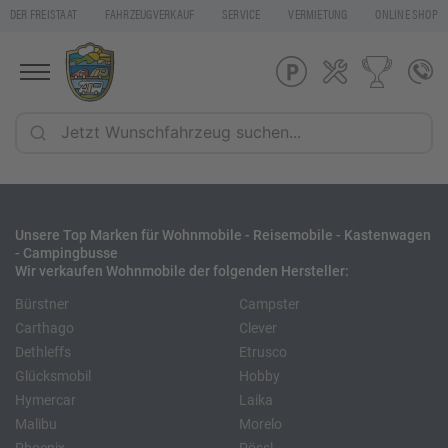
DER FREISTAAT
FAHRZEUGVERKAUF
SERVICE
VERMIETUNG
ONLINE SHOP
Unsere Top Marken für Wohnmobile - Reisemobile - Kastenwagen
- Campingbusse
Wir verkaufen Wohnmobile der folgenden Hersteller:
Bürstner
Campster
Carthago
Clever
Dethleffs
Etrusco
Glücksmobil
Hobby
Hymercar
Laika
Malibu
Morelo