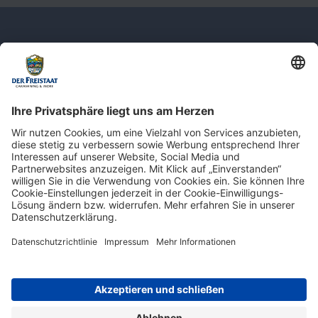
Newsletter: Jetzt auf
shop.derfreistaat.de anmelden und
einen 5€ Gutschein für unseren Online-
Shop erhalten!*
* Der Mindestbestellwert beträgt 30 €. Weitere Infos & Bedingungen finden Sie
hier
.
Impressum
Datenschutz
Barrierefreiheit