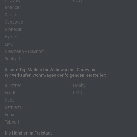
Phoenix
Pössl
Roadcar
Carado
Concorde
Globecar
Hymer
LMC
Niesmann + Bischoff
Sunlight
Unsere Top Marken für Wohnwagen - Caravans
Wir verkaufen Wohnwagen der folgenden Hersteller:
Bürstner
Hobby
Fendt
LMC
Kabe
Dethleffs
Eriba
Tabbert
Die Händler im Freistaat