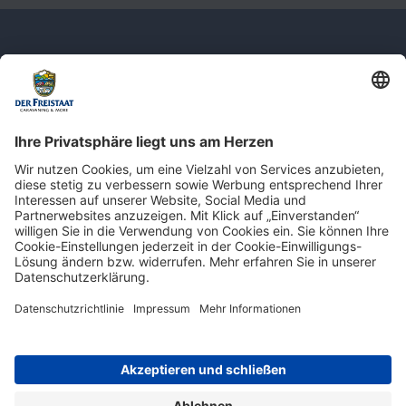
Newsletter: Jetzt auf
shop.derfreistaat.de anmelden und
einen 5€ Gutschein für unseren Online-
Shop erhalten!*
* Der Mindestbestellwert beträgt 30 €. Weitere Infos & Bedingungen finden Sie
hier
.
Impressum
Datenschutz
Barrierefreiheit