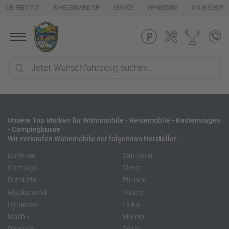
DER FREISTAAT
FAHRZEUGVERKAUF
SERVICE
VERMIETUNG
ONLINE SHOP
Unsere Top Marken für Wohnmobile - Reisemobile - Kastenwagen
- Campingbusse
Wir verkaufen Wohnmobile der folgenden Hersteller:
Bürstner
Campster
Carthago
Clever
Dethleffs
Etrusco
Glücksmobil
Hobby
Hymercar
Laika
Malibu
Morelo