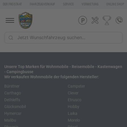
DER FREISTAAT
FAHRZEUGVERKAUF
SERVICE
VERMIETUNG
ONLINE SHOP
Unsere Top Marken für Wohnmobile - Reisemobile - Kastenwagen
- Campingbusse
Wir verkaufen Wohnmobile der folgenden Hersteller:
Bürstner
Campster
Carthago
Clever
Dethleffs
Etrusco
Glücksmobil
Hobby
Hymercar
Laika
Malibu
Morelo