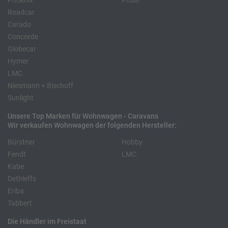
Phoenix
Pössl
Roadcar
Carado
Concorde
Globecar
Hymer
LMC
Niesmann + Bischoff
Sunlight
Unsere Top Marken für Wohnwagen - Caravans
Wir verkaufen Wohnwagen der folgenden Hersteller:
Bürstner
Hobby
Fendt
LMC
Kabe
Dethleffs
Eriba
Tabbert
Die Händler im Freistaat