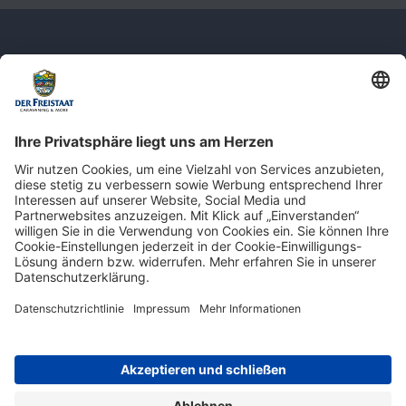
Newsletter: Jetzt auf
shop.derfreistaat.de anmelden und
einen 5€ Gutschein für unseren Online-
Shop erhalten!*
* Der Mindestbestellwert beträgt 30 €. Weitere Infos & Bedingungen finden Sie
hier
.
Impressum
Datenschutz
Barrierefreiheit