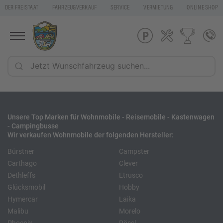
DER FREISTAAT
FAHRZEUGVERKAUF
SERVICE
VERMIETUNG
ONLINE SHOP
Unsere Top Marken für Wohnmobile - Reisemobile - Kastenwagen
- Campingbusse
Wir verkaufen Wohnmobile der folgenden Hersteller:
Bürstner
Campster
Carthago
Clever
Dethleffs
Etrusco
Glücksmobil
Hobby
Hymercar
Laika
Malibu
Morelo