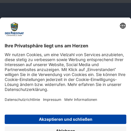
Newsletter: Jetzt auf
shop.derfreistaat.de anmelden und
einen 5€ Gutschein für unseren Online-
Shop erhalten!*
* Der Mindestbestellwert beträgt 30 €. Weitere Infos & Bedingungen finden Sie
hier
.
Impressum
Datenschutz
Barrierefreiheit