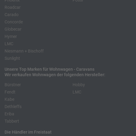
Phoenix
Pössl
Roadcar
Carado
Concorde
Globecar
Hymer
LMC
Niesmann + Bischoff
Sunlight
Unsere Top Marken für Wohnwagen - Caravans
Wir verkaufen Wohnwagen der folgenden Hersteller:
Bürstner
Hobby
Fendt
LMC
Kabe
Dethleffs
Eriba
Tabbert
Die Händler im Freistaat