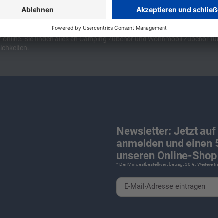
ünchen und Stuttgart, 10 Minuten vor der Stadtgrenze Münchens, Ausfahr
wa kompakte Camper Vans, oder den puren Luxus. Ob Caravan oder Wohnmo
für Camping und Caravaning! Wohnmobilverkauf und Wohnwagenverkauf ink
nline. Sie finden alles an
Camping
Zubehör
und
Wohnmobil Zubehör
für
ichkeiten.
Newsletter: Jetzt auf
anmelden und einen 5
unseren Online-Shop 
* Der Mindestbestellwert beträgt 30 €. Weitere 