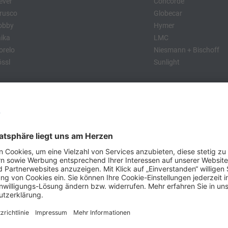
ever
Concorde
rusco
Globecar
obby
Hymer
ika
LMC
relo
Niesmann + Bischoff
ssl
Sunlight
:
obby
Dethleffs
MC
Eriba
Tabbert