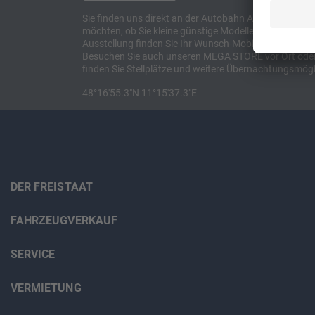
Sie finden uns direkt an der Autobahn A8 zwischen M
möchten, ob Sie kleine günstige Modelle suchen, et
Ausstellung finden Sie Ihr Wunsch-Mobil und alles 
Besuchen Sie auch unseren MEGA STORE vor Ort oder o
finden Sie Stellplätze und weitere Übernachtungsmögl
48°16'55.3"N 11°15'37.3"E
DER FREISTAAT
FAHRZEUGVERKAUF
SERVICE
VERMIETUNG