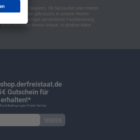
t "Sulzemoos" (Bayern). Ob Sie kaufen oder mieten
bil, ob neu oder gebraucht, in unserer Womo-
lusive hochwertiger, persönlicher Fachberatung.
 ihren perfekten Womo-Urlaub. In direkter Nähe
 shop.derfreistaat.de
€ Gutschein für
erhalten!*
Infos & Bedingungen finden Sie
hier
.