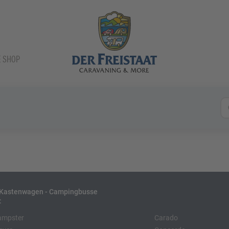
E SHOP
- Kastenwagen - Campingbusse
:
ampster
Carado