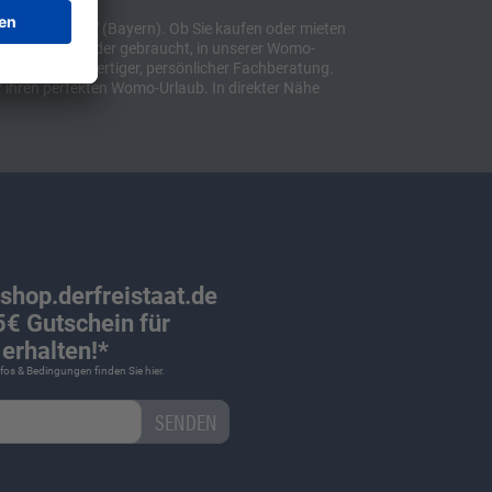
t "Sulzemoos" (Bayern). Ob Sie kaufen oder mieten
bil, ob neu oder gebraucht, in unserer Womo-
lusive hochwertiger, persönlicher Fachberatung.
 ihren perfekten Womo-Urlaub. In direkter Nähe
 shop.derfreistaat.de
€ Gutschein für
erhalten!*
Infos & Bedingungen finden Sie
hier
.