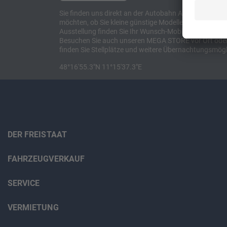
Sie finden uns direkt an der Autobahn A8 zwischen M
möchten, ob Sie kleine günstige Modelle suchen, et
Ausstellung finden Sie Ihr Wunsch-Mobil und alles 
Besuchen Sie auch unseren MEGA STORE vor Ort oder o
finden Sie Stellplätze und weitere Übernachtungsmögl
48°16'55.3"N 11°15'37.3"E
DER FREISTAAT
FAHRZEUGVERKAUF
SERVICE
VERMIETUNG