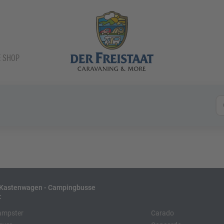
E SHOP
- Kastenwagen - Campingbusse
:
ampster
Carado