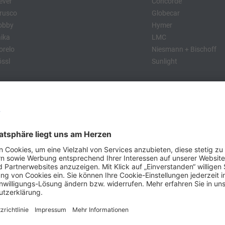
ever
Concorde
rusco
Globecar
obby
Hymer
ika
LMC
relo
Niesmann + Bischoff
ssl
Sunlight
:
obby
Dethleffs
MC
Eriba
Tabbert