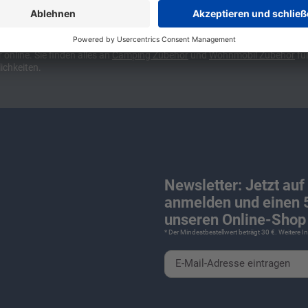
ünchen und Stuttgart, 10 Minuten vor der Stadtgrenze Münchens, Ausfahr
wa kompakte Camper Vans, oder den puren Luxus. Ob Caravan oder Wohnmo
für Camping und Caravaning! Wohnmobilverkauf und Wohnwagenverkauf ink
nline. Sie finden alles an
Camping
Zubehör
und
Wohnmobil Zubehör
für
ichkeiten.
Newsletter: Jetzt auf
anmelden und einen 5
unseren Online-Shop 
* Der Mindestbestellwert beträgt 30 €. Weitere 