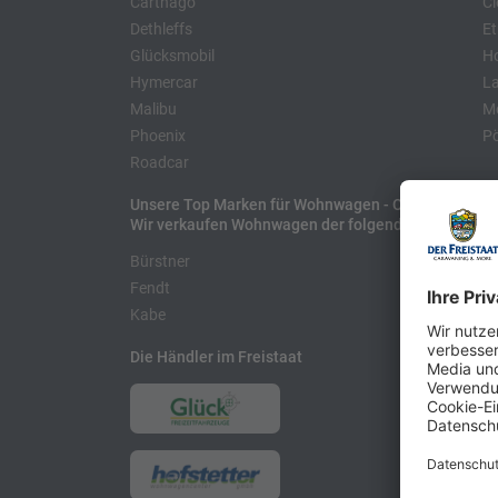
Carthago
Cl
Dethleffs
Et
Glücksmobil
H
Hymercar
La
Malibu
Mo
Phoenix
Pö
Roadcar
Unsere Top Marken für Wohnwagen - Caravans
Wir verkaufen Wohnwagen der folgenden Hersteller
Bürstner
H
Fendt
L
Kabe
Die Händler im Freistaat