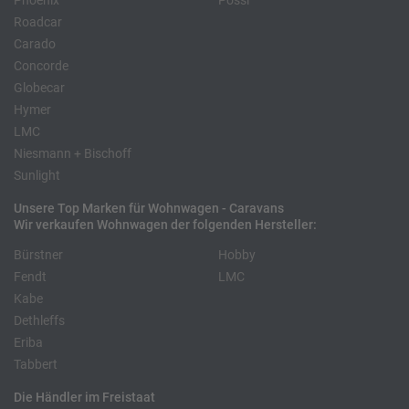
Phoenix
Pössl
Roadcar
Carado
Concorde
Globecar
Hymer
LMC
Niesmann + Bischoff
Sunlight
Unsere Top Marken für Wohnwagen - Caravans
Wir verkaufen Wohnwagen der folgenden Hersteller:
Bürstner
Hobby
Fendt
LMC
Kabe
Dethleffs
Eriba
Tabbert
Die Händler im Freistaat