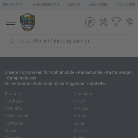
DER FREISTAAT
FAHRZEUGVERKAUF
SERVICE
VERMIETUNG
ONLINE SHOP
Unsere Top Marken für Wohnmobile - Reisemobile - Kastenwagen
- Campingbusse
Wir verkaufen Wohnmobile der folgenden Hersteller:
Bürstner
Campster
Carthago
Clever
Dethleffs
Etrusco
Glücksmobil
Hobby
Hymercar
Laika
Malibu
Morelo