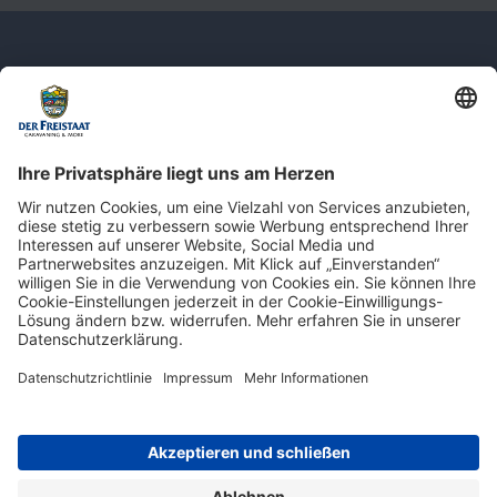
Newsletter: Jetzt auf
shop.derfreistaat.de anmelden und
einen 5€ Gutschein für unseren Online-
Shop erhalten!*
* Der Mindestbestellwert beträgt 30 €. Weitere Infos & Bedingungen finden Sie
hier
.
Impressum
Datenschutz
Barrierefreiheit