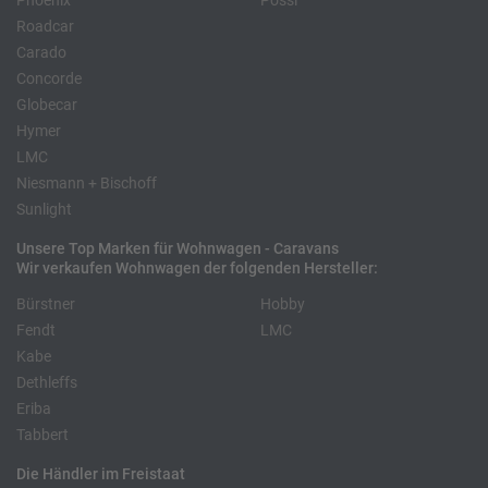
Phoenix
Pössl
Roadcar
Carado
Concorde
Globecar
Hymer
LMC
Niesmann + Bischoff
Sunlight
Unsere Top Marken für Wohnwagen - Caravans
Wir verkaufen Wohnwagen der folgenden Hersteller:
Bürstner
Hobby
Fendt
LMC
Kabe
Dethleffs
Eriba
Tabbert
Die Händler im Freistaat