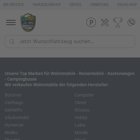
DER FREISTAAT
FAHRZEUGVERKAUF
SERVICE
VERMIETUNG
ONLINE SHOP
Unsere Top Marken für Wohnmobile - Reisemobile - Kastenwagen
- Campingbusse
Wir verkaufen Wohnmobile der folgenden Hersteller:
Bürstner
Campster
Carthago
Clever
Dethleffs
Etrusco
Glücksmobil
Hobby
Hymercar
Laika
Malibu
Morelo