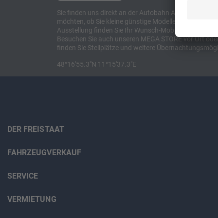
Sie finden uns direkt an der Autobahn A8 zwischen M
möchten, ob Sie kleine günstige Modelle suchen, et
Ausstellung finden Sie Ihr Wunsch-Mobil und alles 
Besuchen Sie auch unseren MEGA STORE vor Ort oder o
finden Sie Stellplätze und weitere Übernachtungsmögl
48°16'55.3"N 11°15'37.3"E
DER FREISTAAT
FAHRZEUGVERKAUF
SERVICE
VERMIETUNG