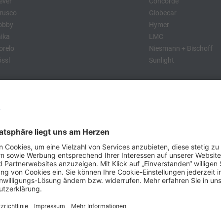
ever
Concorde
rusco
Globecar
obby
Hymer
ika
LMC
relo
Niesmann + Bischoff
ssl
Sunlight
:
obby
Dethleffs
MC
Eriba
Tabbert