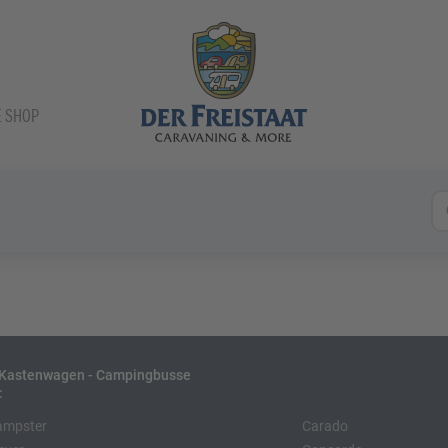
E SHOP
- Kastenwagen - Campingbusse
:
ampster
Carado