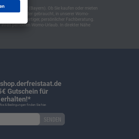
t "Sulzemoos" (Bayern). Ob Sie kaufen oder mieten
bil, ob neu oder gebraucht, in unserer Womo-
lusive hochwertiger, persönlicher Fachberatung.
 ihren perfekten Womo-Urlaub. In direkter Nähe
 shop.derfreistaat.de
€ Gutschein für
erhalten!*
Infos & Bedingungen finden Sie
hier
.