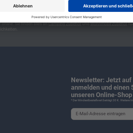
ünchen und Stuttgart, 10 Minuten vor der Stadtgrenze Münchens, Ausfahr
wa kompakte Camper Vans, oder den puren Luxus. Ob Caravan oder Wohnmo
für Camping und Caravaning! Wohnmobilverkauf und Wohnwagenverkauf ink
nline. Sie finden alles an
Camping
Zubehör
und
Wohnmobil Zubehör
für
ichkeiten.
Newsletter: Jetzt auf
anmelden und einen 5
unseren Online-Shop 
* Der Mindestbestellwert beträgt 30 €. Weitere 