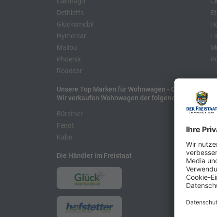
Carthago
Cl
Dethleffs
Et
Glücksmobil
H
Hymercar
La
Malibu
Mo
Phoenix
Pö
Roadcar
Unsere Top Marken für Wohnwagen - Caravans
Wir verkaufen Wohnwagen der folgenden Hersteller
Bürstner
H
Fendt
L
Kabe
Die Händler im Freistaat