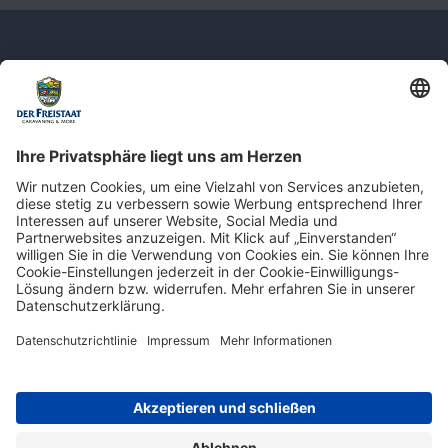
Newsletter: Jetzt auf
shop.derfreistaat.de anmelden und
einen 5€ Gutschein für unseren Online-
Shop erhalten!*
* Der Mindestbestellwert beträgt 30 €. Weitere Infos & Bedingungen finden Sie
hier
.
Impressum
Datenschutz
Barrierefreiheit