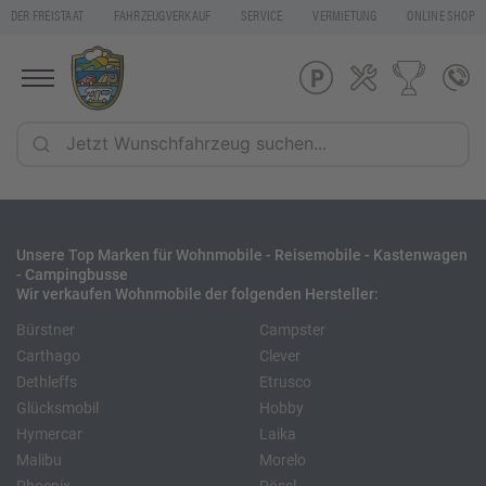
DER FREISTAAT
FAHRZEUGVERKAUF
SERVICE
VERMIETUNG
ONLINE SHOP
Unsere Top Marken für Wohnmobile - Reisemobile - Kastenwagen
- Campingbusse
Wir verkaufen Wohnmobile der folgenden Hersteller:
Bürstner
Campster
Carthago
Clever
Dethleffs
Etrusco
Glücksmobil
Hobby
Hymercar
Laika
Malibu
Morelo