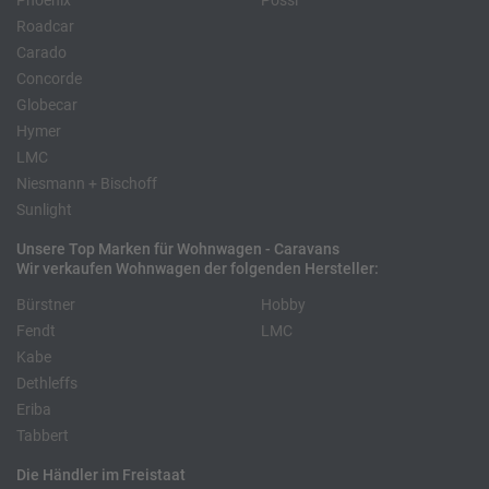
Phoenix
Pössl
Roadcar
Carado
Concorde
Globecar
Hymer
LMC
Niesmann + Bischoff
Sunlight
Unsere Top Marken für Wohnwagen - Caravans
Wir verkaufen Wohnwagen der folgenden Hersteller:
Bürstner
Hobby
Fendt
LMC
Kabe
Dethleffs
Eriba
Tabbert
Die Händler im Freistaat