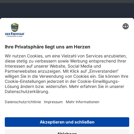
Newsletter: Jetzt auf
shop.derfreistaat.de anmelden und
einen 5€ Gutschein für unseren Online-
Shop erhalten!*
* Der Mindestbestellwert beträgt 30 €. Weitere Infos & Bedingungen finden Sie
hier
.
Impressum
Datenschutz
Barrierefreiheit