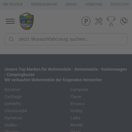
DER FREISTAAT
FAHRZEUGVERKAUF
SERVICE
VERMIETUNG
ONLINE SHOP
Unsere Top Marken für Wohnmobile - Reisemobile - Kastenwagen
- Campingbusse
Wir verkaufen Wohnmobile der folgenden Hersteller:
Bürstner
Campster
Carthago
Clever
Dethleffs
Etrusco
Glücksmobil
Hobby
Hymercar
Laika
Malibu
Morelo