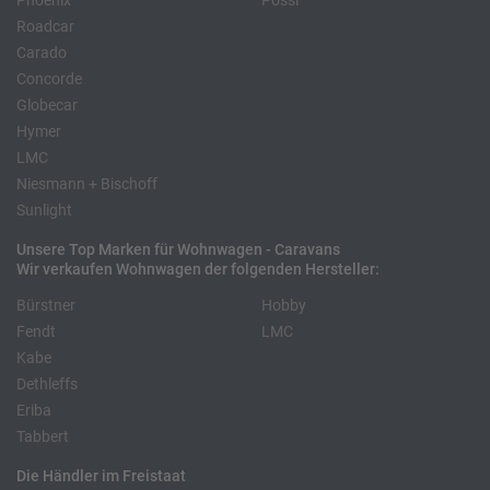
Phoenix
Pössl
Roadcar
Carado
Concorde
Globecar
Hymer
LMC
Niesmann + Bischoff
Sunlight
Unsere Top Marken für Wohnwagen - Caravans
Wir verkaufen Wohnwagen der folgenden Hersteller:
Bürstner
Hobby
Fendt
LMC
Kabe
Dethleffs
Eriba
Tabbert
Die Händler im Freistaat