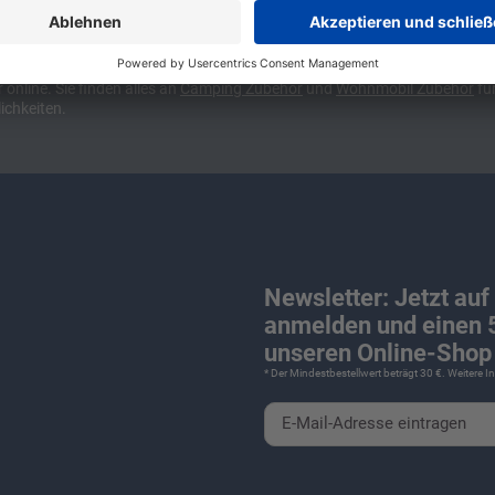
ünchen und Stuttgart, 10 Minuten vor der Stadtgrenze Münchens, Ausfahr
wa kompakte Camper Vans, oder den puren Luxus. Ob Caravan oder Wohnmo
für Camping und Caravaning! Wohnmobilverkauf und Wohnwagenverkauf ink
nline. Sie finden alles an
Camping
Zubehör
und
Wohnmobil Zubehör
für
ichkeiten.
Newsletter: Jetzt auf
anmelden und einen 5
unseren Online-Shop 
* Der Mindestbestellwert beträgt 30 €. Weitere 