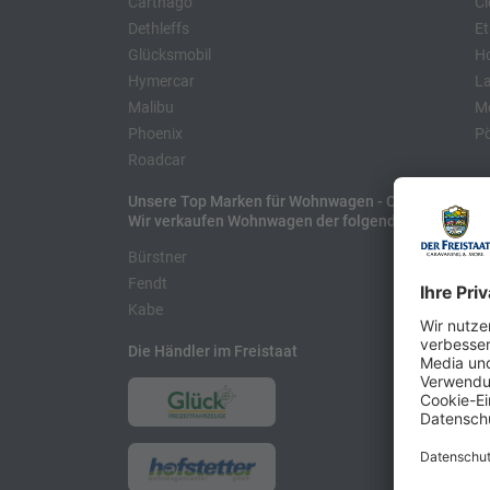
Carthago
Cl
Dethleffs
Et
Glücksmobil
H
Hymercar
La
Malibu
Mo
Phoenix
Pö
Roadcar
Unsere Top Marken für Wohnwagen - Caravans
Wir verkaufen Wohnwagen der folgenden Hersteller
Bürstner
H
Fendt
L
Kabe
Die Händler im Freistaat