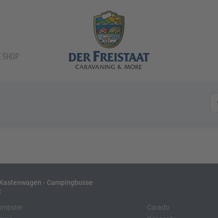
E SHOP
- Kastenwagen - Campingbusse
:
ampster
Carado