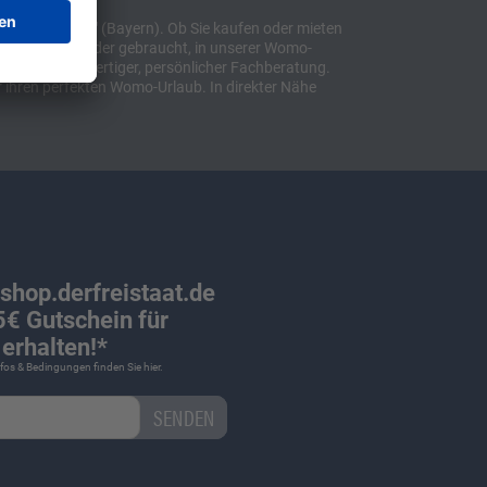
t "Sulzemoos" (Bayern). Ob Sie kaufen oder mieten
bil, ob neu oder gebraucht, in unserer Womo-
lusive hochwertiger, persönlicher Fachberatung.
 ihren perfekten Womo-Urlaub. In direkter Nähe
 shop.derfreistaat.de
€ Gutschein für
erhalten!*
Infos & Bedingungen finden Sie
hier
.