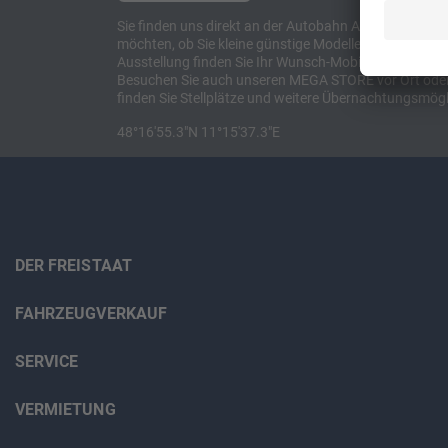
Sie finden uns direkt an der Autobahn A8 zwischen M
möchten, ob Sie kleine günstige Modelle suchen, et
Ausstellung finden Sie Ihr Wunsch-Mobil und alles 
Besuchen Sie auch unseren MEGA STORE vor Ort oder o
finden Sie Stellplätze und weitere Übernachtungsmögl
48°16'55.3"N 11°15'37.3"E
DER FREISTAAT
FAHRZEUGVERKAUF
SERVICE
VERMIETUNG