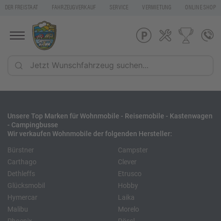
DER FREISTAAT
FAHRZEUGVERKAUF
SERVICE
VERMIETUNG
ONLINE SHOP
Unsere Top Marken für Wohnmobile - Reisemobile - Kastenwagen
- Campingbusse
Wir verkaufen Wohnmobile der folgenden Hersteller:
Bürstner
Campster
Carthago
Clever
Dethleffs
Etrusco
Glücksmobil
Hobby
Hymercar
Laika
Malibu
Morelo