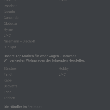
Phoenix
Pössl
Roadcar
Carado
Concorde
Globecar
Hymer
LMC
Niesmann + Bischoff
Sunlight
Unsere Top Marken für Wohnwagen - Caravans
Wir verkaufen Wohnwagen der folgenden Hersteller:
Bürstner
Hobby
Fendt
LMC
Kabe
Dethleffs
Eriba
Tabbert
Die Händler im Freistaat