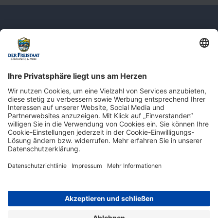
Newsletter: Jetzt auf
shop.derfreistaat.de anmelden und
einen 5€ Gutschein für unseren Online-
Shop erhalten!*
* Der Mindestbestellwert beträgt 30 €. Weitere Infos & Bedingungen finden Sie
hier
.
Impressum
Datenschutz
Barrierefreiheit