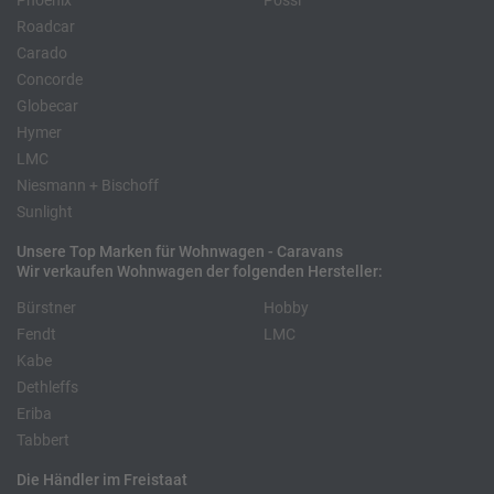
Phoenix
Pössl
Roadcar
Carado
Concorde
Globecar
Hymer
LMC
Niesmann + Bischoff
Sunlight
Unsere Top Marken für Wohnwagen - Caravans
Wir verkaufen Wohnwagen der folgenden Hersteller:
Bürstner
Hobby
Fendt
LMC
Kabe
Dethleffs
Eriba
Tabbert
Die Händler im Freistaat