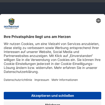
Newsletter: Jetzt auf
shop.derfreistaat.de anmelden und
einen 5€ Gutschein für unseren Online-
Shop erhalten!*
* Der Mindestbestellwert beträgt 30 €. Weitere Infos & Bedingungen finden Sie
hier
.
Impressum
Datenschutz
Barrierefreiheit