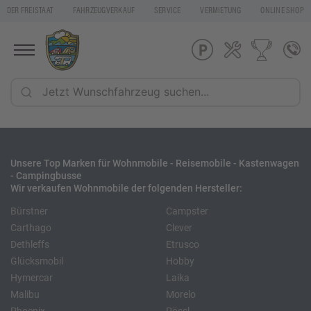
DER FREISTAAT
FAHRZEUGVERKAUF
SERVICE
VERMIETUNG
ONLINE SHOP
Unsere Top Marken für Wohnmobile - Reisemobile - Kastenwagen
- Campingbusse
Wir verkaufen Wohnmobile der folgenden Hersteller:
Bürstner
Campster
Carthago
Clever
Dethleffs
Etrusco
Glücksmobil
Hobby
Hymercar
Laika
Malibu
Morelo