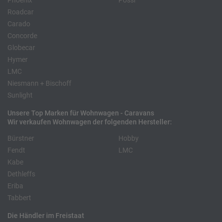
Phoenix
Pössl
Roadcar
Carado
Concorde
Globecar
Hymer
LMC
Niesmann + Bischoff
Sunlight
Unsere Top Marken für Wohnwagen - Caravans
Wir verkaufen Wohnwagen der folgenden Hersteller:
Bürstner
Hobby
Fendt
LMC
Kabe
Dethleffs
Eriba
Tabbert
Die Händler im Freistaat