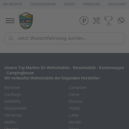
DER FREISTAAT
FAHRZEUGVERKAUF
SERVICE
VERMIETUNG
ONLINE SHOP
Unsere Top Marken für Wohnmobile - Reisemobile - Kastenwagen
- Campingbusse
Wir verkaufen Wohnmobile der folgenden Hersteller:
Bürstner
Campster
Carthago
Clever
Dethleffs
Etrusco
Glücksmobil
Hobby
Hymercar
Laika
Malibu
Morelo