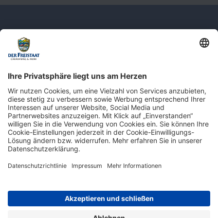
Newsletter: Jetzt auf
shop.derfreistaat.de anmelden und
einen 5€ Gutschein für unseren Online-
Shop erhalten!*
* Der Mindestbestellwert beträgt 30 €. Weitere Infos & Bedingungen finden Sie
hier
.
Impressum
Datenschutz
Barrierefreiheit