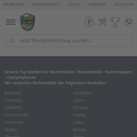
DER FREISTAAT
FAHRZEUGVERKAUF
SERVICE
VERMIETUNG
ONLINE SHOP
Unsere Top Marken für Wohnmobile - Reisemobile - Kastenwagen
- Campingbusse
Wir verkaufen Wohnmobile der folgenden Hersteller:
Bürstner
Campster
Carthago
Clever
Dethleffs
Etrusco
Glücksmobil
Hobby
Hymercar
Laika
Malibu
Morelo