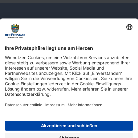
Newsletter: Jetzt auf
shop.derfreistaat.de anmelden und
einen 5€ Gutschein für unseren Online-
Shop erhalten!*
* Der Mindestbestellwert beträgt 30 €. Weitere Infos & Bedingungen finden Sie
hier
.
Impressum
Datenschutz
Barrierefreiheit