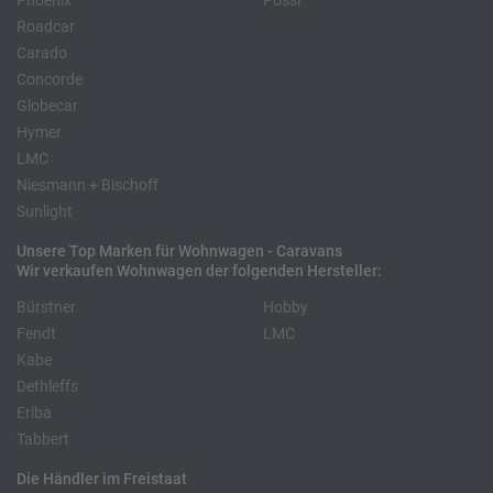
Phoenix
Pössl
Roadcar
Carado
Concorde
Globecar
Hymer
LMC
Niesmann + Bischoff
Sunlight
Unsere Top Marken für Wohnwagen - Caravans
Wir verkaufen Wohnwagen der folgenden Hersteller:
Bürstner
Hobby
Fendt
LMC
Kabe
Dethleffs
Eriba
Tabbert
Die Händler im Freistaat