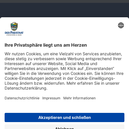
Newsletter: Jetzt auf
shop.derfreistaat.de anmelden und
einen 5€ Gutschein für unseren Online-
Shop erhalten!*
* Der Mindestbestellwert beträgt 30 €. Weitere Infos & Bedingungen finden Sie
hier
.
Impressum
Datenschutz
Barrierefreiheit