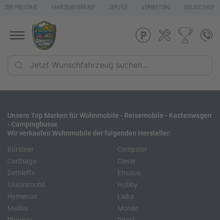
DER FREISTAAT
FAHRZEUGVERKAUF
SERVICE
VERMIETUNG
ONLINE SHOP
Unsere Top Marken für Wohnmobile - Reisemobile - Kastenwagen
- Campingbusse
Wir verkaufen Wohnmobile der folgenden Hersteller:
Bürstner
Campster
Carthago
Clever
Dethleffs
Etrusco
Glücksmobil
Hobby
Hymercar
Laika
Malibu
Morelo