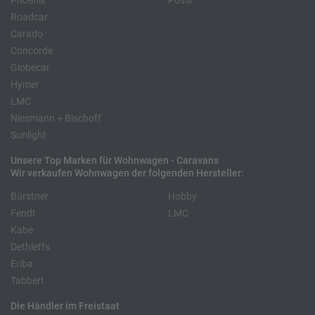
Phoenix
Pössl
Roadcar
Carado
Concorde
Globecar
Hymer
LMC
Niesmann + Bischoff
Sunlight
Unsere Top Marken für Wohnwagen - Caravans
Wir verkaufen Wohnwagen der folgenden Hersteller:
Bürstner
Hobby
Fendt
LMC
Kabe
Dethleffs
Eriba
Tabbert
Die Händler im Freistaat