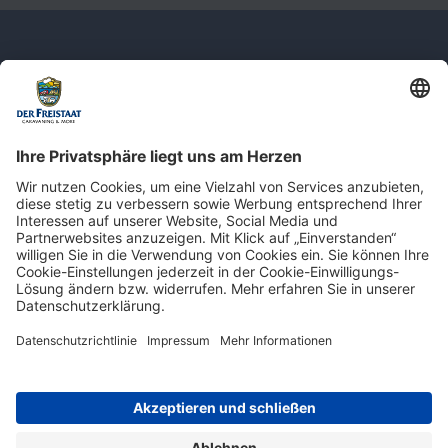
Newsletter: Jetzt auf
shop.derfreistaat.de anmelden und
einen 5€ Gutschein für unseren Online-
Shop erhalten!*
* Der Mindestbestellwert beträgt 30 €. Weitere Infos & Bedingungen finden Sie
hier
.
Impressum
Datenschutz
Barrierefreiheit