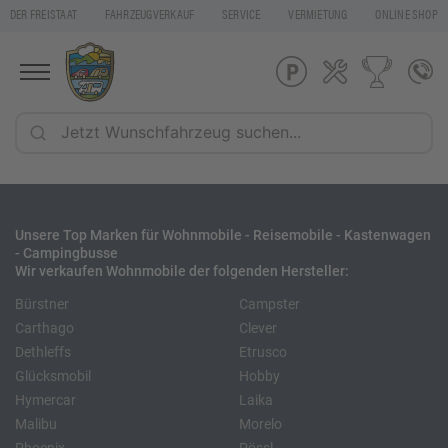
DER FREISTAAT
FAHRZEUGVERKAUF
SERVICE
VERMIETUNG
ONLINE SHOP
Unsere Top Marken für Wohnmobile - Reisemobile - Kastenwagen
- Campingbusse
Wir verkaufen Wohnmobile der folgenden Hersteller:
Bürstner
Campster
Carthago
Clever
Dethleffs
Etrusco
Glücksmobil
Hobby
Hymercar
Laika
Malibu
Morelo