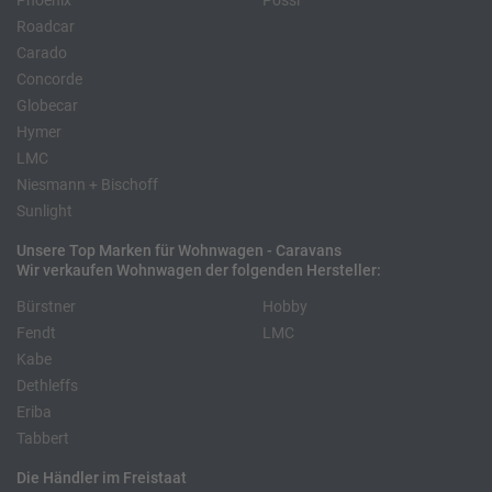
Phoenix
Pössl
Roadcar
Carado
Concorde
Globecar
Hymer
LMC
Niesmann + Bischoff
Sunlight
Unsere Top Marken für Wohnwagen - Caravans
Wir verkaufen Wohnwagen der folgenden Hersteller:
Bürstner
Hobby
Fendt
LMC
Kabe
Dethleffs
Eriba
Tabbert
Die Händler im Freistaat