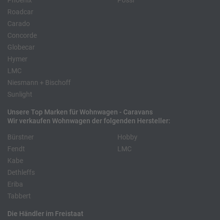
Phoenix
Pössl
Roadcar
Carado
Concorde
Globecar
Hymer
LMC
Niesmann + Bischoff
Sunlight
Unsere Top Marken für Wohnwagen - Caravans
Wir verkaufen Wohnwagen der folgenden Hersteller:
Bürstner
Hobby
Fendt
LMC
Kabe
Dethleffs
Eriba
Tabbert
Die Händler im Freistaat