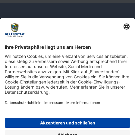
Newsletter: Jetzt auf
shop.derfreistaat.de anmelden und
einen 5€ Gutschein für unseren Online-
Shop erhalten!*
* Der Mindestbestellwert beträgt 30 €. Weitere Infos & Bedingungen finden Sie
hier
.
Impressum
Datenschutz
Barrierefreiheit