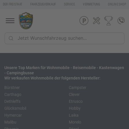
DER FREISTAAT
FAHRZEUGVERKAUF
SERVICE
VERMIETUNG
ONLINE SHOP
Unsere Top Marken für Wohnmobile - Reisemobile - Kastenwagen
- Campingbusse
Wir verkaufen Wohnmobile der folgenden Hersteller:
Bürstner
Campster
Carthago
Clever
Dethleffs
Etrusco
Glücksmobil
Hobby
Hymercar
Laika
Malibu
Morelo