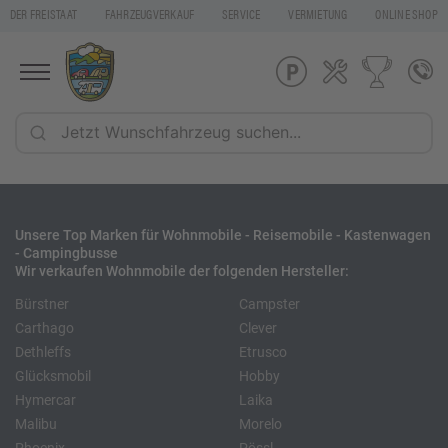
DER FREISTAAT
FAHRZEUGVERKAUF
SERVICE
VERMIETUNG
ONLINE SHOP
Unsere Top Marken für Wohnmobile - Reisemobile - Kastenwagen
- Campingbusse
Wir verkaufen Wohnmobile der folgenden Hersteller:
Bürstner
Campster
Carthago
Clever
Dethleffs
Etrusco
Glücksmobil
Hobby
Hymercar
Laika
Malibu
Morelo