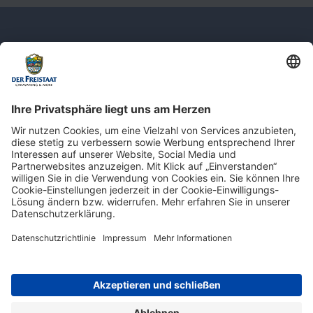
Newsletter: Jetzt auf
shop.derfreistaat.de anmelden und
einen 5€ Gutschein für unseren Online-
Shop erhalten!*
* Der Mindestbestellwert beträgt 30 €. Weitere Infos & Bedingungen finden Sie
hier
.
Impressum
Datenschutz
Barrierefreiheit