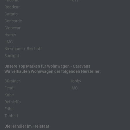
Phoenix
Pössl
Roadcar
Carado
Concorde
Globecar
Hymer
LMC
Niesmann + Bischoff
Sunlight
Unsere Top Marken für Wohnwagen - Caravans
Wir verkaufen Wohnwagen der folgenden Hersteller:
Bürstner
Hobby
Fendt
LMC
Kabe
Dethleffs
Eriba
Tabbert
Die Händler im Freistaat