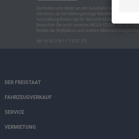
Sie finden uns direkt an der Autobahn A8 zwischen M
möchten, ob Sie kleine günstige Modelle suchen, et
Ausstellung finden Sie Ihr Wunsch-Mobil und alles 
Besuchen Sie auch unseren MEGA STORE vor Ort oder o
finden Sie Stellplätze und weitere Übernachtungsmögl
48°16'55.3"N 11°15'37.3"E
DER FREISTAAT
FAHRZEUGVERKAUF
SERVICE
VERMIETUNG