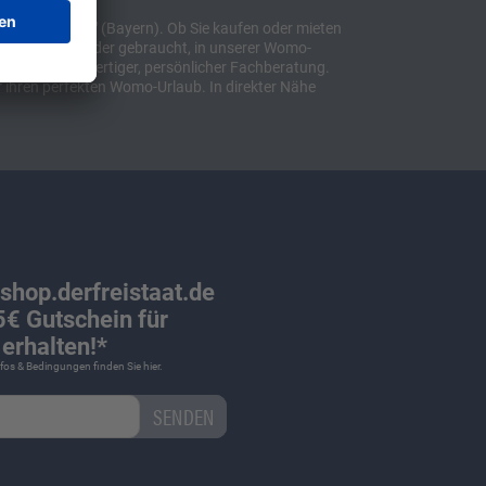
t "Sulzemoos" (Bayern). Ob Sie kaufen oder mieten
bil, ob neu oder gebraucht, in unserer Womo-
lusive hochwertiger, persönlicher Fachberatung.
 ihren perfekten Womo-Urlaub. In direkter Nähe
 shop.derfreistaat.de
€ Gutschein für
erhalten!*
Infos & Bedingungen finden Sie
hier
.