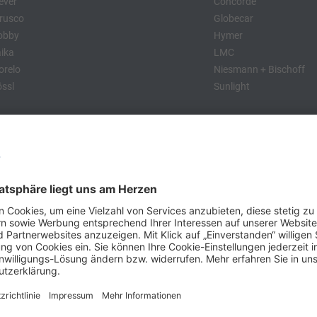
ever
Concorde
rusco
Globecar
obby
Hymer
ika
LMC
relo
Niesmann + Bischoff
ssl
Sunlight
:
obby
Dethleffs
MC
Eriba
Tabbert