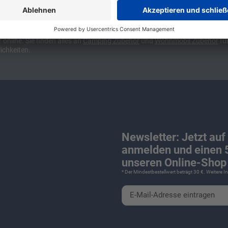
ünchen und Stuttgart, 10 Minuten vor der Stadtgrenze Münchens, Ausfahr
wa kompakte Camper Vans, oder den puren Luxus. Ob Caravan oder Wohnmo
für Camping und Caravaning! Wohnmobilverkauf und Wohnwagenverkauf ink
nline. Sie finden alles an
Camping
Zubehör
und
Wohnmobil Zubehör
für
ichkeiten.
Newsletter: Jetzt auf
anmelden und einen 5
unseren Online-Shop 
* Der Mindestbestellwert beträgt 30 €. Weitere 