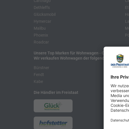
Carthago
Cl
Dethleffs
Et
Glücksmobil
H
Hymercar
La
Malibu
Mo
Phoenix
Pö
Roadcar
Unsere Top Marken für Wohnwagen - Caravans
Wir verkaufen Wohnwagen der folgenden Hersteller
Bürstner
H
Fendt
L
Kabe
Die Händler im Freistaat