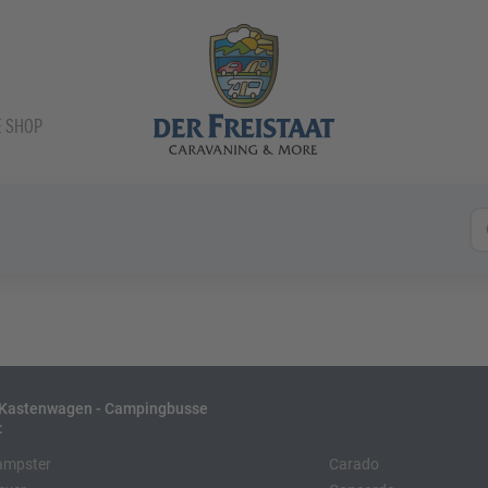
E SHOP
- Kastenwagen - Campingbusse
:
ampster
Carado