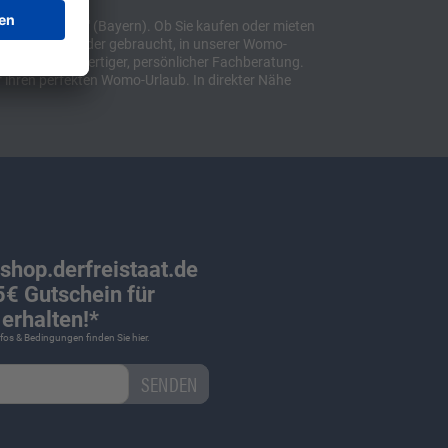
t "Sulzemoos" (Bayern). Ob Sie kaufen oder mieten
bil, ob neu oder gebraucht, in unserer Womo-
lusive hochwertiger, persönlicher Fachberatung.
 ihren perfekten Womo-Urlaub. In direkter Nähe
 shop.derfreistaat.de
€ Gutschein für
erhalten!*
Infos & Bedingungen finden Sie
hier
.