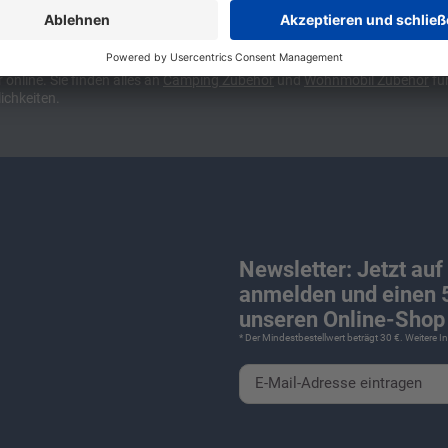
ünchen und Stuttgart, 10 Minuten vor der Stadtgrenze Münchens, Ausfahr
wa kompakte Camper Vans, oder den puren Luxus. Ob Caravan oder Wohnmo
für Camping und Caravaning! Wohnmobilverkauf und Wohnwagenverkauf ink
nline. Sie finden alles an
Camping
Zubehör
und
Wohnmobil Zubehör
für
ichkeiten.
Newsletter: Jetzt auf
anmelden und einen 5
unseren Online-Shop 
* Der Mindestbestellwert beträgt 30 €. Weitere 