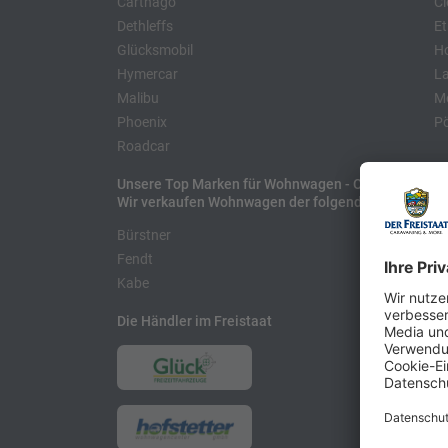
Carthago
Cl
Dethleffs
Et
Glücksmobil
H
Hymercar
La
Malibu
Mo
Phoenix
Pö
Roadcar
Unsere Top Marken für Wohnwagen - Caravans
Wir verkaufen Wohnwagen der folgenden Hersteller
Bürstner
H
Fendt
L
Kabe
Die Händler im Freistaat