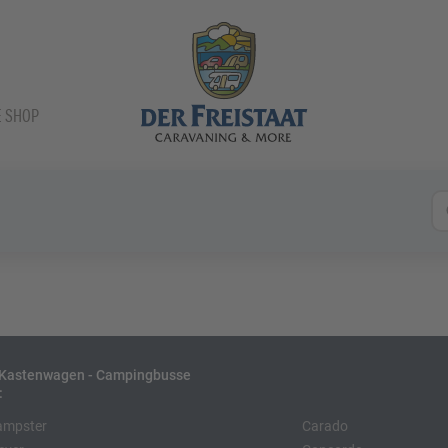
E SHOP
- Kastenwagen - Campingbusse
:
ampster
Carado