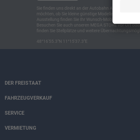
Sie finden uns direkt an der Autobahn A8 zwischen M
möchten, ob Sie kleine günstige Modelle suchen, et
Ausstellung finden Sie Ihr Wunsch-Mobil und alles 
Besuchen Sie auch unseren MEGA STORE vor Ort oder o
finden Sie Stellplätze und weitere Übernachtungsmögl
48°16'55.3"N 11°15'37.3"E
DER FREISTAAT
FAHRZEUGVERKAUF
SERVICE
VERMIETUNG