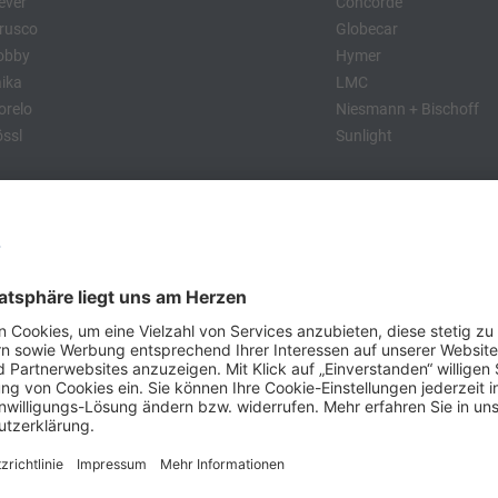
ever
Concorde
rusco
Globecar
obby
Hymer
ika
LMC
relo
Niesmann + Bischoff
ssl
Sunlight
:
obby
Dethleffs
MC
Eriba
Tabbert