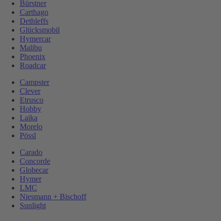
Bürstner
Carthago
Dethleffs
Glücksmobil
Hymercar
Malibu
Phoenix
Roadcar
Campster
Clever
Etrusco
Hobby
Laika
Morelo
Pössl
Carado
Concorde
Globecar
Hymer
LMC
Niesmann + Bischoff
Sunlight