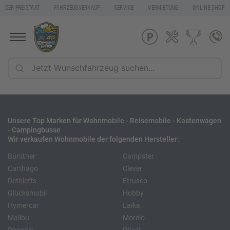
DER FREISTAAT
FAHRZEUGVERKAUF
SERVICE
VERMIETUNG
ONLINE SHOP
Unsere Top Marken für Wohnmobile - Reisemobile - Kastenwagen
- Campingbusse
Wir verkaufen Wohnmobile der folgenden Hersteller:
Bürstner
Campster
Carthago
Clever
Dethleffs
Etrusco
Glücksmobil
Hobby
Hymercar
Laika
Malibu
Morelo