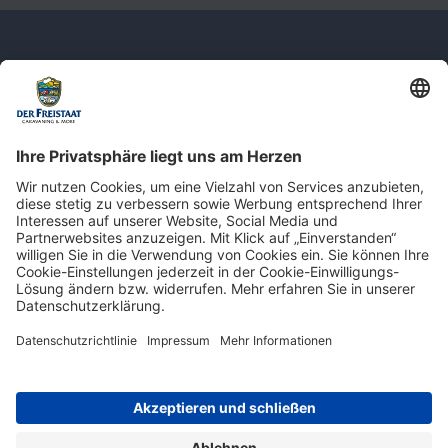
Newsletter: Jetzt auf
shop.derfreistaat.de anmelden und
einen 5€ Gutschein für unseren Online-
Shop erhalten!*
* Der Mindestbestellwert beträgt 30 €. Weitere Infos & Bedingungen finden Sie
hier
.
Impressum
Datenschutz
Barrierefreiheit