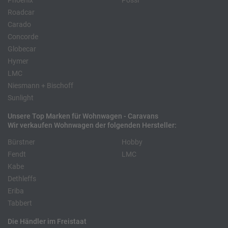
Phoenix
Pössl
Roadcar
Carado
Concorde
Globecar
Hymer
LMC
Niesmann + Bischoff
Sunlight
Unsere Top Marken für Wohnwagen - Caravans
Wir verkaufen Wohnwagen der folgenden Hersteller:
Bürstner
Hobby
Fendt
LMC
Kabe
Dethleffs
Eriba
Tabbert
Die Händler im Freistaat